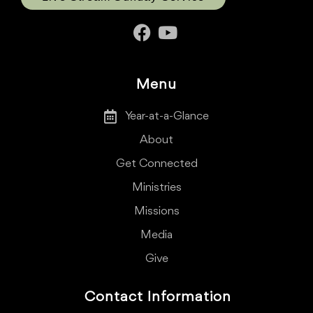
Menu
Year-at-a-Glance
About
Get Connected
Ministries
Missions
Media
Give
Contact Information