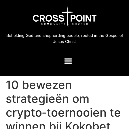
Beholding God and shepherding people, rooted in the Gospel of
Jesus Christ
10 bewezen
strategieën om
crypto‑toernooien te
winnen bij Kokobet