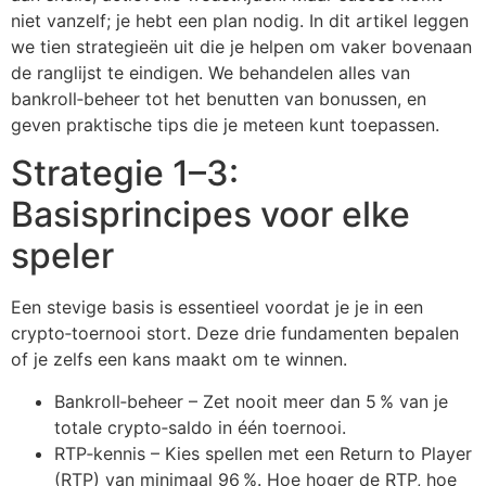
niet vanzelf; je hebt een plan nodig. In dit artikel leggen
we tien strategieën uit die je helpen om vaker bovenaan
de ranglijst te eindigen. We behandelen alles van
bankroll‑beheer tot het benutten van bonussen, en
geven praktische tips die je meteen kunt toepassen.
Strategie 1–3:
Basisprincipes voor elke
speler
Een stevige basis is essentieel voordat je je in een
crypto‑toernooi stort. Deze drie fundamenten bepalen
of je zelfs een kans maakt om te winnen.
Bankroll‑beheer – Zet nooit meer dan 5 % van je
totale crypto‑saldo in één toernooi.
RTP‑kennis – Kies spellen met een Return to Player
(RTP) van minimaal 96 %. Hoe hoger de RTP, hoe