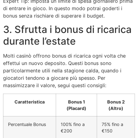
Expert Tip: Imposta un limite di spesa giornaliero prima
di entrare in gioco. In questo modo potrai goderti i
bonus senza rischiare di superare il budget.
3. Sfrutta i bonus di ricarica
durante l’estate
Molti casinò offrono bonus di ricarica ogni volta che
effettui un nuovo deposito. Questi bonus sono
particolarmente utili nella stagione calda, quando i
giocatori tendono a giocare più spesso. Per
massimizzare il valore, segui questi consigli:
Caratteristica
Bonus 1
Bonus 2
(Placard)
(Altro)
Percentuale Bonus
100% fino a
75% fino a
€200
€150