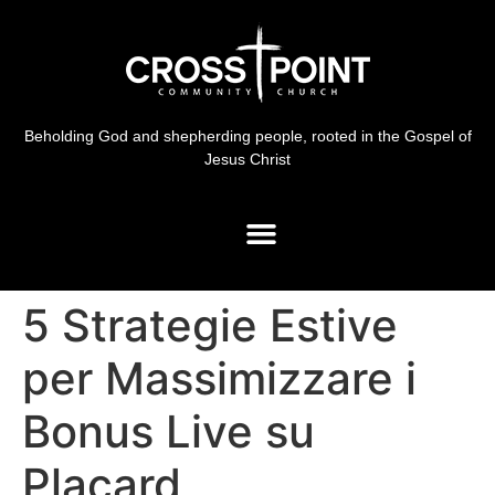
Beholding God and shepherding people, rooted in the Gospel of
Jesus Christ
5 Strategie Estive
per Massimizzare i
Bonus Live su
Placard