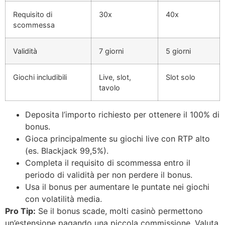
Requisito di
30x
40x
scommessa
Validità
7 giorni
5 giorni
Giochi includibili
Live, slot,
Slot solo
tavolo
Deposita l’importo richiesto per ottenere il 100% di
bonus.
Gioca principalmente su giochi live con RTP alto
(es. Blackjack 99,5%).
Completa il requisito di scommessa entro il
periodo di validità per non perdere il bonus.
Usa il bonus per aumentare le puntate nei giochi
con volatilità media.
Pro Tip:
Se il bonus scade, molti casinò permettono
un’estensione pagando una piccola commissione. Valuta