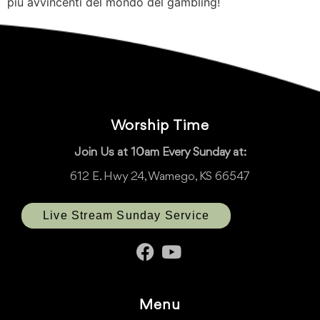
più avvincenti del mondo del gambling!
Worship Time
Join Us at 10am Every Sunday at:
612 E. Hwy 24, Wamego, KS 66547
Live Stream Sunday Service
Menu