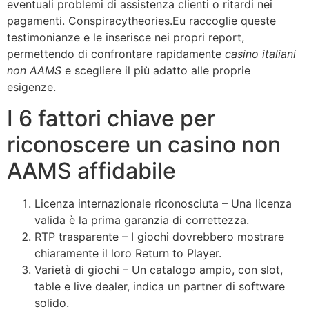
eventuali problemi di assistenza clienti o ritardi nei
pagamenti. Conspiracytheories.Eu raccoglie queste
testimonianze e le inserisce nei propri report,
permettendo di confrontare rapidamente
casino italiani
non AAMS
e scegliere il più adatto alle proprie
esigenze.
I 6 fattori chiave per
riconoscere un casino non
AAMS affidabile
Licenza internazionale riconosciuta – Una licenza
valida è la prima garanzia di correttezza.
RTP trasparente – I giochi dovrebbero mostrare
chiaramente il loro Return to Player.
Varietà di giochi – Un catalogo ampio, con slot,
table e live dealer, indica un partner di software
solido.