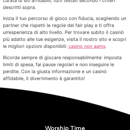
curata di siti affidabili, tutti testati secondo i criteri
descritti sopra.
Inizia il tuo percorso di gioco con fiducia, scegliendo un
partner che rispetti le regole del fair play e ti offra
un’esperienza di alto livello. Per trovare subito il casinò
più adatto alle tue esigenze, visita il nostro sito e scopri
le migliori opzioni disponibili:
casino non aams
.
Ricorda sempre di giocare responsabilmente: imposta
limiti di spesa, fai pause regolari e non inseguire le
perdite. Con la giusta informazione e un casinò
affidabile, il divertimento è garantito!
Worship Time