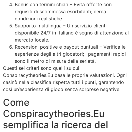
Bonus con termini chiari – Evita offerte con
requisiti di scommessa esorbitanti; cerca
condizioni realistiche.
Supporto multilingua – Un servizio clienti
disponibile 24/7 in italiano è segno di attenzione al
mercato locale.
Recensioni positive e payout puntuali – Verifica le
esperienze degli altri giocatori; i pagamenti rapidi
sono il metro di misura della serietà.
Questi sei criteri sono quelli su cui
Conspiracytheories.Eu basa le proprie valutazioni. Ogni
casinò nella classifica rispetta tutti i punti, garantendo
così un’esperienza di gioco senza sorprese negative.
Come
Conspiracytheories.Eu
semplifica la ricerca del