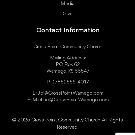
Media
Give
Contact Information
Cross Point Community Church
Mailing Address:
PO Box 62
Wamego, KS 66547
P: (785) 556-4017
E: Jol@CrossPointWamego.com
E: Michael@CrossPointWamego.com
© 2025 Cross Point Community Church. All Rights
Reserved.