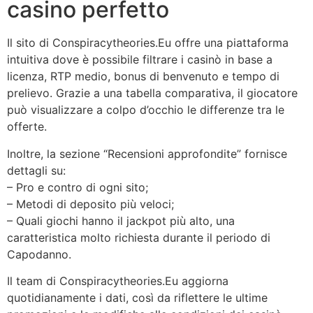
casino perfetto
Il sito di Conspiracytheories.Eu offre una piattaforma
intuitiva dove è possibile filtrare i casinò in base a
licenza, RTP medio, bonus di benvenuto e tempo di
prelievo. Grazie a una tabella comparativa, il giocatore
può visualizzare a colpo d’occhio le differenze tra le
offerte.
Inoltre, la sezione “Recensioni approfondite” fornisce
dettagli su:
– Pro e contro di ogni sito;
– Metodi di deposito più veloci;
– Quali giochi hanno il jackpot più alto, una
caratteristica molto richiesta durante il periodo di
Capodanno.
Il team di Conspiracytheories.Eu aggiorna
quotidianamente i dati, così da riflettere le ultime