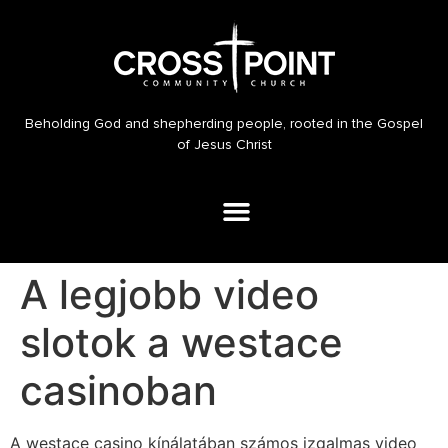
Beholding God and shepherding people, rooted in the Gospel
of Jesus Christ
A legjobb video
slotok a westace
casinoban
A westace casino kínálatában számos izgalmas video