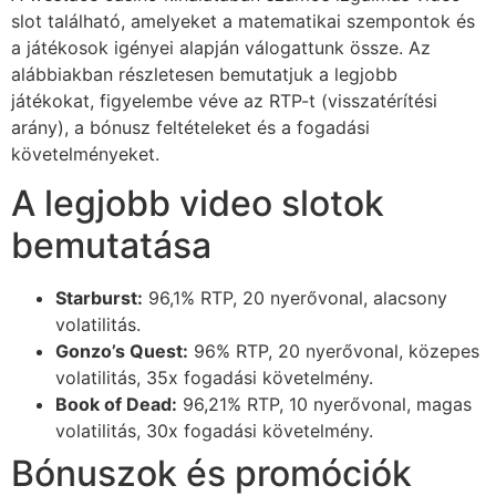
slot található, amelyeket a matematikai szempontok és
a játékosok igényei alapján válogattunk össze. Az
alábbiakban részletesen bemutatjuk a legjobb
játékokat, figyelembe véve az RTP-t (visszatérítési
arány), a bónusz feltételeket és a fogadási
követelményeket.
A legjobb video slotok
bemutatása
Starburst:
96,1% RTP, 20 nyerővonal, alacsony
volatilitás.
Gonzo’s Quest:
96% RTP, 20 nyerővonal, közepes
volatilitás, 35x fogadási követelmény.
Book of Dead:
96,21% RTP, 10 nyerővonal, magas
volatilitás, 30x fogadási követelmény.
Bónuszok és promóciók