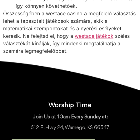
így könnyen követhetőek.
Összességében a westace casino a megfelelő választás
lehet a tapasztalt játékosok számára, akik a
matematikai szempontokat és a nyerési esélyeket
keresik. Ne felejtsd el, hogy a
westace játékok
széles
választékát kínálják, így mindenki megtalálhatja a
számára legmegfelelőbbet.
Worship Time
Join Us at 10am Every Sunday at:
612 E. Hwy 24, Wamego, KS 66547