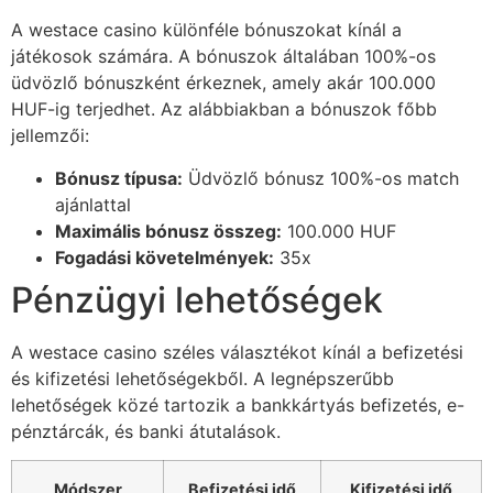
A westace casino különféle bónuszokat kínál a
játékosok számára. A bónuszok általában 100%-os
üdvözlő bónuszként érkeznek, amely akár 100.000
HUF-ig terjedhet. Az alábbiakban a bónuszok főbb
jellemzői:
Bónusz típusa:
Üdvözlő bónusz 100%-os match
ajánlattal
Maximális bónusz összeg:
100.000 HUF
Fogadási követelmények:
35x
Pénzügyi lehetőségek
A westace casino széles választékot kínál a befizetési
és kifizetési lehetőségekből. A legnépszerűbb
lehetőségek közé tartozik a bankkártyás befizetés, e-
pénztárcák, és banki átutalások.
Módszer
Befizetési idő
Kifizetési idő