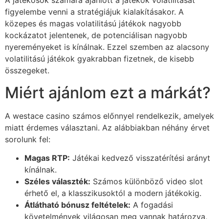
A játékosok számára ajánlott a játékok volatilitását
figyelembe venni a stratégiájuk kialakításakor. A
közepes és magas volatilitású játékok nagyobb
kockázatot jelentenek, de potenciálisan nagyobb
nyereményeket is kínálnak. Ezzel szemben az alacsony
volatilitású játékok gyakrabban fizetnek, de kisebb
összegeket.
Miért ajánlom ezt a márkát?
A westace casino számos előnnyel rendelkezik, amelyek
miatt érdemes választani. Az alábbiakban néhány érvet
sorolunk fel:
Magas RTP:
Játékai kedvező visszatérítési arányt
kínálnak.
Széles választék:
Számos különböző video slot
érhető el, a klasszikusoktól a modern játékokig.
Átlátható bónusz feltételek:
A fogadási
követelmények világosan meg vannak határozva,