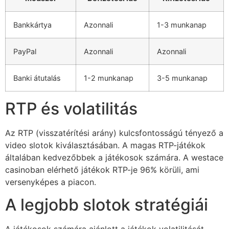
Bankkártya
Azonnali
1-3 munkanap
PayPal
Azonnali
Azonnali
Banki átutalás
1-2 munkanap
3-5 munkanap
RTP és volatilitás
Az RTP (visszatérítési arány) kulcsfontosságú tényező a
video slotok kiválasztásában. A magas RTP-játékok
általában kedvezőbbek a játékosok számára. A westace
casinoban elérhető játékok RTP-je 96% körüli, ami
versenyképes a piacon.
A legjobb slotok stratégiái