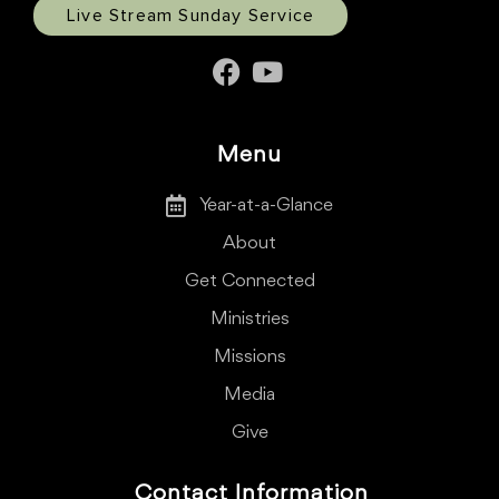
Live Stream Sunday Service
Menu
Year-at-a-Glance
About
Get Connected
Ministries
Missions
Media
Give
Contact Information