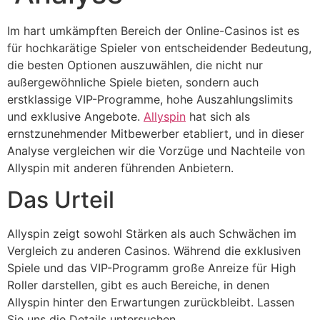
Im hart umkämpften Bereich der Online-Casinos ist es
für hochkarätige Spieler von entscheidender Bedeutung,
die besten Optionen auszuwählen, die nicht nur
außergewöhnliche Spiele bieten, sondern auch
erstklassige VIP-Programme, hohe Auszahlungslimits
und exklusive Angebote.
Allyspin
hat sich als
ernstzunehmender Mitbewerber etabliert, und in dieser
Analyse vergleichen wir die Vorzüge und Nachteile von
Allyspin mit anderen führenden Anbietern.
Das Urteil
Allyspin zeigt sowohl Stärken als auch Schwächen im
Vergleich zu anderen Casinos. Während die exklusiven
Spiele und das VIP-Programm große Anreize für High
Roller darstellen, gibt es auch Bereiche, in denen
Allyspin hinter den Erwartungen zurückbleibt. Lassen
Sie uns die Details untersuchen.