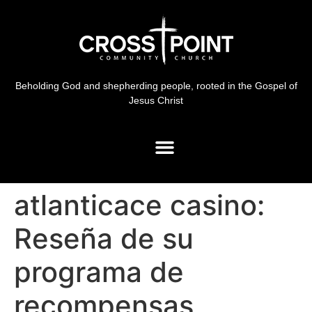
Beholding God and shepherding people, rooted in the Gospel of
Jesus Christ
atlanticace casino:
Reseña de su
programa de
recompensas