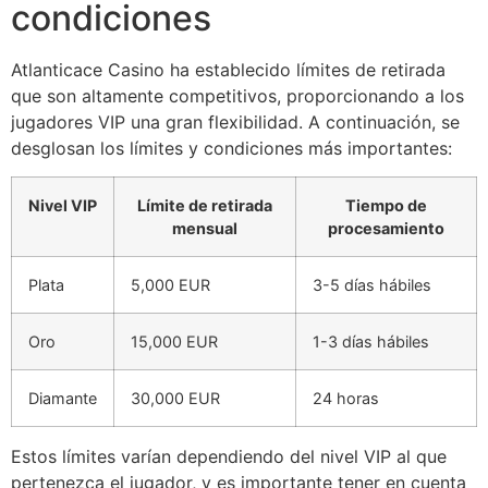
condiciones
Atlanticace Casino ha establecido límites de retirada
que son altamente competitivos, proporcionando a los
jugadores VIP una gran flexibilidad. A continuación, se
desglosan los límites y condiciones más importantes:
Nivel VIP
Límite de retirada
Tiempo de
mensual
procesamiento
Plata
5,000 EUR
3-5 días hábiles
Oro
15,000 EUR
1-3 días hábiles
Diamante
30,000 EUR
24 horas
Estos límites varían dependiendo del nivel VIP al que
pertenezca el jugador, y es importante tener en cuenta