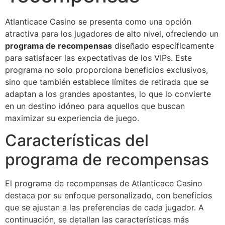
Atlanticace Casino se presenta como una opción
atractiva para los jugadores de alto nivel, ofreciendo un
programa de recompensas
diseñado específicamente
para satisfacer las expectativas de los VIPs. Este
programa no solo proporciona beneficios exclusivos,
sino que también establece límites de retirada que se
adaptan a los grandes apostantes, lo que lo convierte
en un destino idóneo para aquellos que buscan
maximizar su experiencia de juego.
Características del
programa de recompensas
El programa de recompensas de Atlanticace Casino
destaca por su enfoque personalizado, con beneficios
que se ajustan a las preferencias de cada jugador. A
continuación, se detallan las características más