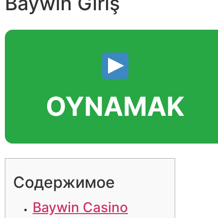
Baywin Giriş
OYNAMAK
Содержимое
Baywin Casino