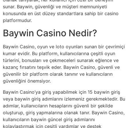
sunar. Baywin, güvenliği ve müşteri memnuniyeti
konusunda en üst düzey standartlara sahip bir casino
platformudur.
Baywin Casino Nedir?
Baywin Casino, oyun ve loto oyunları sunan bir çevrimiçi
kumar evidir. Bu platform, kullanıcılarına çeşitli oyun
türlerini, bonusları ve çekmeceleri sunarak eğlence ve
kazanç fırsatını teşvik eder. Baywin Casino, güvenli ve
güvenilir bir platform olarak tanınır ve kullanıcıların
güvenliğini önemsiyor.
Baywin Casino’ya giriş yapabilmek için 15 baywin giriş
veya baywin giriş adımlarını izlemeniz gerekmektedir. Bu
adımlar, kullanıcıların hesaplarını güvenli bir şekilde
oluşturup, giriş yapmalarına olanak tanır. Baywin Casino,
kullanıcıların baywin güncel giriş adımlarını
kolaylaştırmak için çeşitli yardımlar ve destek