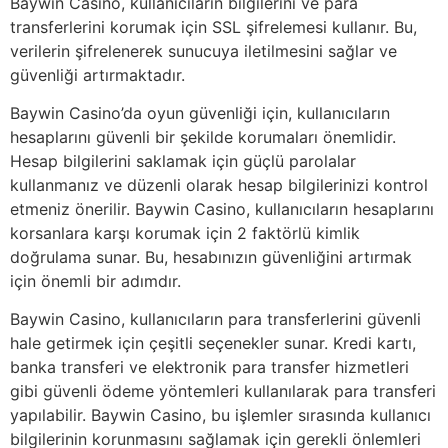
Baywin Casino, kullanıcıların bilgilerini ve para
transferlerini korumak için SSL şifrelemesi kullanır. Bu,
verilerin şifrelenerek sunucuya iletilmesini sağlar ve
güvenliği artırmaktadır.
Baywin Casino’da oyun güvenliği için, kullanıcıların
hesaplarını güvenli bir şekilde korumaları önemlidir.
Hesap bilgilerini saklamak için güçlü parolalar
kullanmanız ve düzenli olarak hesap bilgilerinizi kontrol
etmeniz önerilir. Baywin Casino, kullanıcıların hesaplarını
korsanlara karşı korumak için 2 faktörlü kimlik
doğrulama sunar. Bu, hesabınızın güvenliğini artırmak
için önemli bir adımdır.
Baywin Casino, kullanıcıların para transferlerini güvenli
hale getirmek için çeşitli seçenekler sunar. Kredi kartı,
banka transferi ve elektronik para transfer hizmetleri
gibi güvenli ödeme yöntemleri kullanılarak para transferi
yapılabilir. Baywin Casino, bu işlemler sırasında kullanıcı
bilgilerinin korunmasını sağlamak için gerekli önlemleri