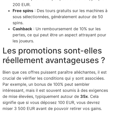
200 EUR.
Free spins
: Des tours gratuits sur les machines à
sous sélectionnées, généralement autour de 50
spins.
Cashback
: Un remboursement de 10% sur les
pertes, ce qui peut être un aspect attrayant pour
les joueurs.
Les promotions sont-elles
réellement avantageuses ?
Bien que ces offres puissent paraître alléchantes, il est
crucial de vérifier les conditions qui y sont associées.
Par exemple, un bonus de 100% peut sembler
intéressant, mais il est souvent soumis à des exigences
de mise élevées, typiquement autour de
35x
. Cela
signifie que si vous déposez 100 EUR, vous devrez
miser 3 500 EUR avant de pouvoir retirer vos gains.