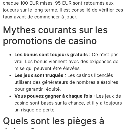
chaque 100 EUR misés, 95 EUR sont retournés aux
joueurs sur le long terme. Il est conseillé de vérifier ces
taux avant de commencer à jouer.
Mythes courants sur les
promotions de casino
Les bonus sont toujours gratuits
: Ce n’est pas
vrai. Les bonus viennent avec des exigences de
mise qui peuvent être élevées.
Les jeux sont truqués
: Les casinos licenciés
utilisent des générateurs de nombres aléatoires
pour garantir l’équité.
Vous pouvez gagner à chaque fois
: Les jeux de
casino sont basés sur la chance, et il y a toujours
un risque de perte.
Quels sont les pièges à