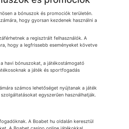
önösen a bónuszok és promociók területén.
 számára, hogy gyorsan kezdenek használni a
férhetnek a regisztrált felhasználók. A
ára, hogy a legfrissebb eseményeket követve
 a havi bónuszokat, a játékostámogató
tékosoknak a játék és sportfogadás
ámára számos lehetőséget nyújtanak a játék
 szolgáltatásokat egyszerűen használhatják.
fogadóknak. A Boabet hu oldalán keresztül
et. A Boabet casino online játékokkal