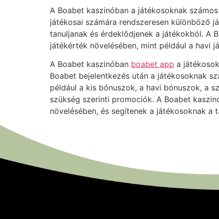
A Boabet kaszinóban a játékosoknak számos o
játékosai számára rendszeresen különböző já
tanuljanak és érdeklődjenek a játékokból. A
játékérték növelésében, mint például a havi 
A Boabet kaszinóban
boabet app
a játékosok
Boabet bejelentkezés után a játékosoknak sz
például a kis bónuszok, a havi bónuszok, a s
szükség szerinti promociók. A Boabet kaszin
növelésében, és segítenek a játékosoknak a t