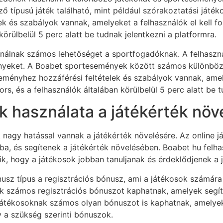
 típusú játék található, mint például szórakoztatási játék
lek és szabályok vannak, amelyeket a felhasználók el kell f
örülbelül 5 perc alatt be tudnak jelentkezni a platformra.
kínálnak számos lehetőséget a sportfogadóknak. A felhaszn
yeket. A Boabet sportesemények között számos különböző s
seményhez hozzáférési feltételek és szabályok vannak, amel
s, és a felhasználók általában körülbelül 5 perc alatt be t
 használata a játékérték nö
agy hatással vannak a játékérték növelésére. Az online j
ba, és segítenek a játékérték növelésében. Boabet hu felh
k, hogy a játékosok jobban tanuljanak és érdeklődjenek a 
usz típus a regisztrációs bónusz, ami a játékosok számára
ak számos regisztrációs bónuszot kaphatnak, amelyek segít
játékosoknak számos olyan bónuszot is kaphatnak, amelyek
 a szükség szerinti bónuszok.