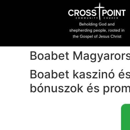
Beholding God and
shepherding people, rooted in
the Gospel of Jesus Christ
Boabet Magyarors
Boabet kaszinó és
bónuszok és prom