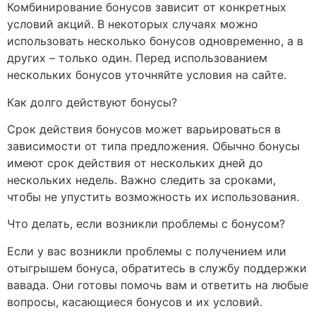
Комбинирование бонусов зависит от конкретных
условий акций. В некоторых случаях можно
использовать несколько бонусов одновременно, а в
других – только один. Перед использованием
нескольких бонусов уточняйте условия на сайте.
Как долго действуют бонусы?
Срок действия бонусов может варьироваться в
зависимости от типа предложения. Обычно бонусы
имеют срок действия от нескольких дней до
нескольких недель. Важно следить за сроками,
чтобы не упустить возможность их использования.
Что делать, если возникли проблемы с бонусом?
Если у вас возникли проблемы с получением или
отыгрышем бонуса, обратитесь в службу поддержки
вавада. Они готовы помочь вам и ответить на любые
вопросы, касающиеся бонусов и их условий.