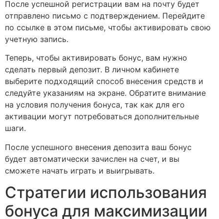
После успешной регистрации вам на почту будет
отправлено письмо с подтверждением. Перейдите
по ссылке в этом письме, чтобы активировать свою
учетную запись.
Теперь, чтобы активировать бонус, вам нужно
сделать первый депозит. В личном кабинете
выберите подходящий способ внесения средств и
следуйте указаниям на экране. Обратите внимание
на условия получения бонуса, так как для его
активации могут потребоваться дополнительные
шаги.
После успешного внесения депозита ваш бонус
будет автоматически зачислен на счет, и вы
сможете начать играть и выигрывать.
Стратегии использования
бонуса для максимизации