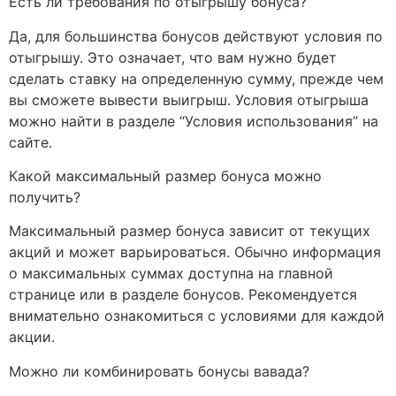
Есть ли требования по отыгрышу бонуса?
Да, для большинства бонусов действуют условия по
отыгрышу. Это означает, что вам нужно будет
сделать ставку на определенную сумму, прежде чем
вы сможете вывести выигрыш. Условия отыгрыша
можно найти в разделе “Условия использования” на
сайте.
Какой максимальный размер бонуса можно
получить?
Максимальный размер бонуса зависит от текущих
акций и может варьироваться. Обычно информация
о максимальных суммах доступна на главной
странице или в разделе бонусов. Рекомендуется
внимательно ознакомиться с условиями для каждой
акции.
Можно ли комбинировать бонусы вавада?