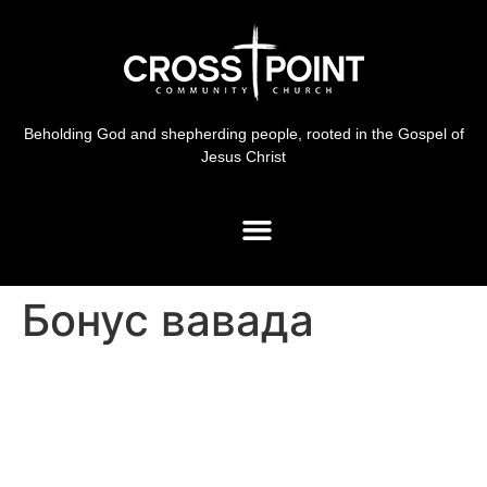
Beholding God and shepherding people, rooted in the Gospel of
Jesus Christ
Бонус вавада