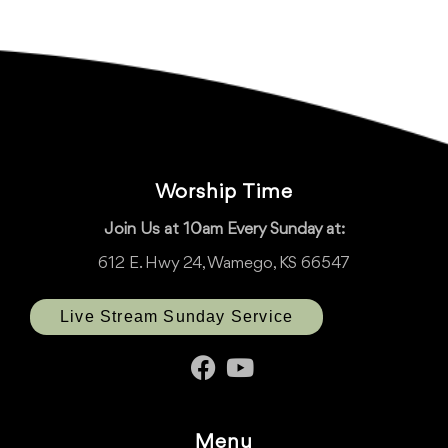
Worship Time
Join Us at 10am Every Sunday at:
612 E. Hwy 24, Wamego, KS 66547
Live Stream Sunday Service
Menu