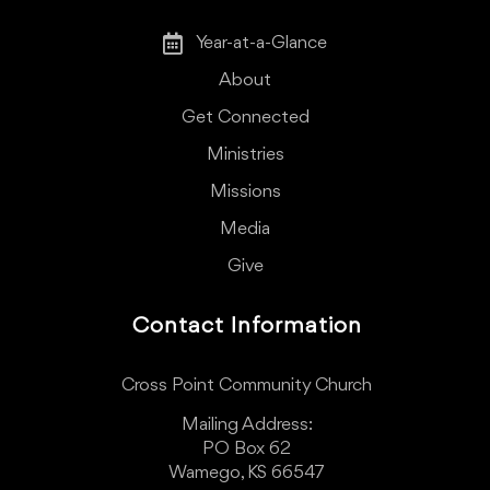
Year-at-a-Glance
About
Get Connected
Ministries
Missions
Media
Give
Contact Information
Cross Point Community Church
Mailing Address:
PO Box 62
Wamego, KS 66547