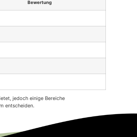
Bewertung
tet, jedoch einige Bereiche
rm entscheiden.