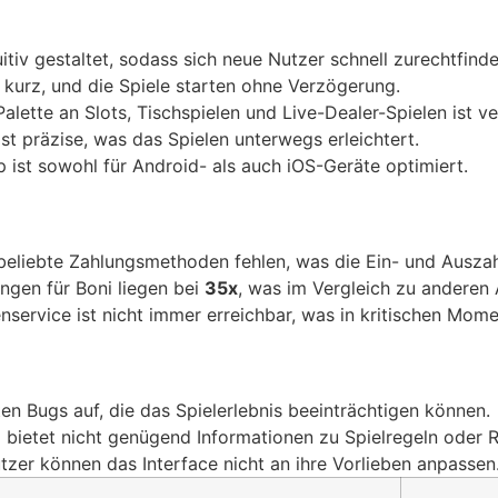
uitiv gestaltet, sodass sich neue Nutzer schnell zurechtfinde
 kurz, und die Spiele starten ohne Verzögerung.
Palette an Slots, Tischspielen und Live-Dealer-Spielen ist v
t präzise, was das Spielen unterwegs erleichtert.
 ist sowohl für Android- als auch iOS-Geräte optimiert.
beliebte Zahlungsmethoden fehlen, was die Ein- und Ausza
gen für Boni liegen bei
35x
, was im Vergleich zu anderen 
service ist nicht immer erreichbar, was in kritischen Momen
en Bugs auf, die das Spielerlebnis beeinträchtigen können.
bietet nicht genügend Informationen zu Spielregeln oder RT
zer können das Interface nicht an ihre Vorlieben anpassen