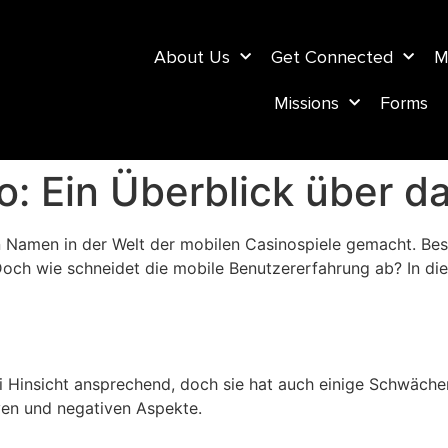
About Us
Get Connected
M
Missions
Forms
o: Ein Überblick über d
n Namen in der Welt der mobilen Casinospiele gemacht. Beso
Doch wie schneidet die mobile Benutzererfahrung ab? In die
ei Hinsicht ansprechend, doch sie hat auch einige Schwäche
iven und negativen Aspekte.