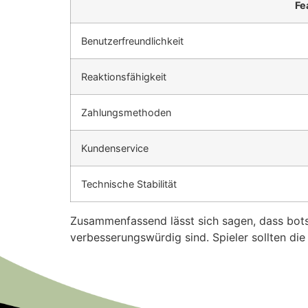
Fe
Benutzerfreundlichkeit
Reaktionsfähigkeit
Zahlungsmethoden
Kundenservice
Technische Stabilität
Zusammenfassend lässt sich sagen, dass botsp
verbesserungswürdig sind. Spieler sollten die