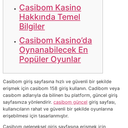
Casibom Kasino
Hakkında Temel
Bilgiler
Casibom Kasino’da
Oynanabilecek En
Popüler Oyunlar
Casibom giriş sayfasına hızlı ve güvenli bir şekilde
erişmek için casibom 158 giriş kullanın. Cadibom veya
casıbom adlarıyla da bilinen bu platform, güncel giriş
sayfasınıza yönlendirir.
casibom güncel
giriş sayfası,
kullanıcıların rahat ve güvenli bir şekilde oyunlarına
erişebilmesi için tasarlanmıştır.
Casibom geleneksel giriş sayfasına erişmek için