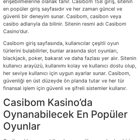
erişebilmelerine olanak tanır. Casibom 158 giriş, sitenin
en popüler giriş sayfasıdır ve her zaman güncel ve
güvenli bir deneyim sunar. Casibom, casibon veya
casibo adlarıyla da bilinir. Sitenin resmi adı Casibom
Casino’dur.
Casibom giriş sayfasında, kullanıcılar çeşitli oyun
türlerini bulabilirler, bunlar arasında slot oyunları,
blackjack, poker, bakarat ve daha fazlası yer alır. Sitenin
kullanıcı arayüzü, kullanımı kolay ve kullanıcı dostu olup,
her seviye kullanıcı için uygun ayarlar sunar. Casibom,
güvenliği en üst düzeyde ön planda tutar ve her tür
finansal işlem için güvenli ve şifreli sistemler kullanır.
Casibom Kasino’da
Oynanabilecek En Popüler
Oyunlar