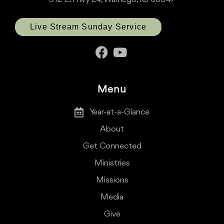
Live Stream Sunday Service
Menu
Year-at-a-Glance
About
Get Connected
Ministries
Missions
Media
Give