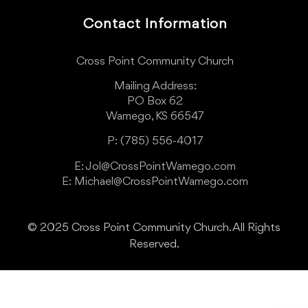
Contact Information
Cross Point Community Church
Mailing Address:
PO Box 62
Wamego, KS 66547
P: (785) 556-4017
E: Jol@CrossPointWamego.com
E: Michael@CrossPointWamego.com
© 2025 Cross Point Community Church. All Rights
Reserved.