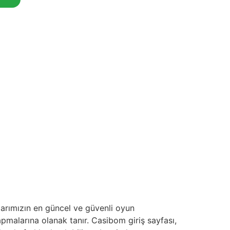
ılarımızın en güncel ve güvenli oyun
yapmalarına olanak tanır. Casibom giriş sayfası,