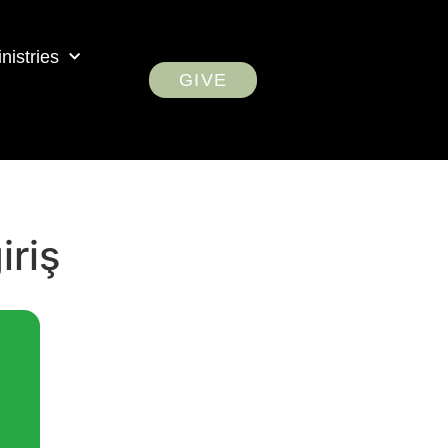
nistries
GIVE
iriş