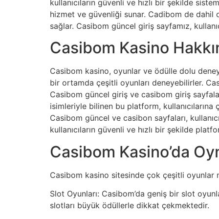
kullanıcıların güvenli ve hızlı bir şekilde sist
hizmet ve güvenliği sunar. Cadibom de dahil olm
sağlar. Casibom güncel giriş sayfamız, kullanı
Casibom Kasino Hakkın
Casibom kasino, oyunlar ve ödülle dolu deneyi
bir ortamda çeşitli oyunları deneyebilirler. Ca
Casibom güncel giriş ve casibom giriş sayfaları
isimleriyle bilinen bu platform, kullanıcılarına
Casibom güncel ve casibon sayfaları, kullanıcı
kullanıcıların güvenli ve hızlı bir şekilde platf
Casibom Kasino’da Oyn
Casibom kasino sitesinde çok çeşitli oyunlar m
Slot Oyunları: Casibom’da geniş bir slot oyunl
slotları büyük ödüllerle dikkat çekmektedir.