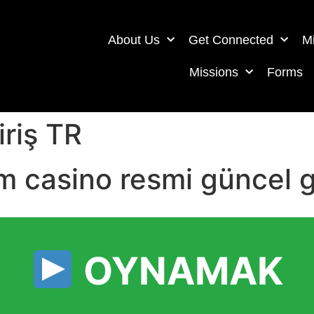
About Us
Get Connected
Mi
Missions
Forms
riş TR
 casino resmi güncel g
OYNAMAK