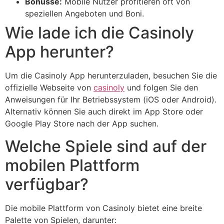
Bonusse:
Mobile Nutzer profitieren oft von
speziellen Angeboten und Boni.
Wie lade ich die Casinoly
App herunter?
Um die Casinoly App herunterzuladen, besuchen Sie die
offizielle Webseite von
casinoly
und folgen Sie den
Anweisungen für Ihr Betriebssystem (iOS oder Android).
Alternativ können Sie auch direkt im App Store oder
Google Play Store nach der App suchen.
Welche Spiele sind auf der
mobilen Plattform
verfügbar?
Die mobile Plattform von Casinoly bietet eine breite
Palette von Spielen, darunter: