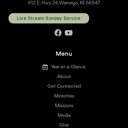
612 E. Hwy 24, Wamego, KS 66547
Live Stream Sunday Service
Menu
Year-at-a-Glance
About
Get Connected
Ministries
Missions
Media
Give