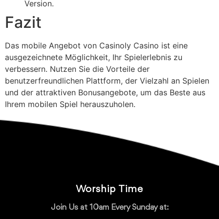
Version.
Fazit
Das mobile Angebot von Casinoly Casino ist eine
ausgezeichnete Möglichkeit, Ihr Spielerlebnis zu
verbessern. Nutzen Sie die Vorteile der
benutzerfreundlichen Plattform, der Vielzahl an Spielen
und der attraktiven Bonusangebote, um das Beste aus
Ihrem mobilen Spiel herauszuholen.
Worship Time
Join Us at 10am Every Sunday at: