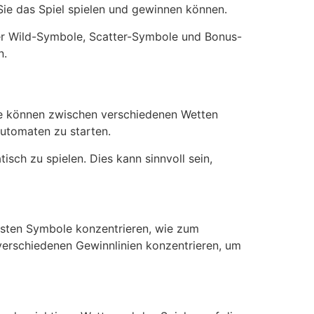
 Sie das Spiel spielen und gewinnen können.
ter Wild-Symbole, Scatter-Symbole und Bonus-
n.
Sie können zwischen verschiedenen Wetten
automaten zu starten.
sch zu spielen. Dies kann sinnvoll sein,
tigsten Symbole konzentrieren, wie zum
verschiedenen Gewinnlinien konzentrieren, um