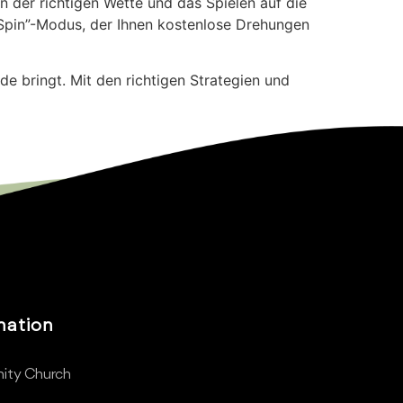
 der richtigen Wette und das Spielen auf die
e Spin”-Modus, der Ihnen kostenlose Drehungen
de bringt. Mit den richtigen Strategien und
mation
ity Church