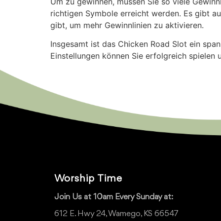
Um zu gewinnen, müssen Sie so viele Gewinnli
richtigen Symbole erreicht werden. Es gibt a
gibt, um mehr Gewinnlinien zu aktivieren.
Insgesamt ist das Chicken Road Slot ein spann
Einstellungen können Sie erfolgreich spielen
Worship Time
Join Us at 10am Every Sunday at:
612 E. Hwy 24, Wamego, KS 66547