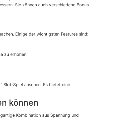
bessern. Sie können auch verschiedene Bonus-
achen. Einige der wichtigsten Features sind:
ne zu erhöhen.
 Slot-Spiel ansehen. Es bietet eine
nen können
inzigartige Kombination aus Spannung und