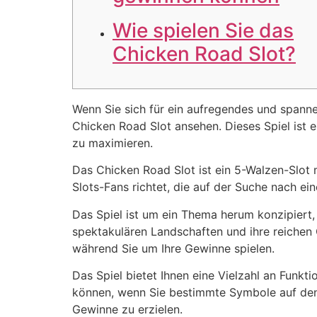
Wie spielen Sie das
Chicken Road Slot?
Wenn Sie sich für ein aufregendes und spanne
Chicken Road Slot ansehen. Dieses Spiel ist e
zu maximieren.
Das Chicken Road Slot ist ein 5-Walzen-Slot m
Slots-Fans richtet, die auf der Suche nach ei
Das Spiel ist um ein Thema herum konzipiert, 
spektakulären Landschaften und ihre reichen
während Sie um Ihre Gewinne spielen.
Das Spiel bietet Ihnen eine Vielzahl an Funkti
können, wenn Sie bestimmte Symbole auf den 
Gewinne zu erzielen.