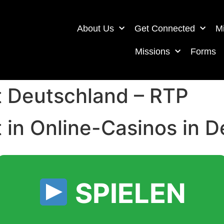
About Us
Get Connected
Mi
Missions
Forms
t Deutschland – RTP
 in Online-Casinos in 
SPIELEN