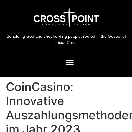
Beholding God and shepherding people, rooted in the Gospel of
Jesus Christ
CoinCasino:
Innovative
Auszahlungsmethode
im Jahr 2023