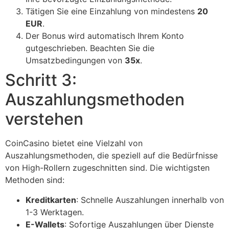
Tätigen Sie eine Einzahlung von mindestens
20
EUR
.
Der Bonus wird automatisch Ihrem Konto
gutgeschrieben. Beachten Sie die
Umsatzbedingungen von
35x
.
Schritt 3:
Auszahlungsmethoden
verstehen
CoinCasino bietet eine Vielzahl von
Auszahlungsmethoden, die speziell auf die Bedürfnisse
von High-Rollern zugeschnitten sind. Die wichtigsten
Methoden sind:
Kreditkarten
: Schnelle Auszahlungen innerhalb von
1-3 Werktagen.
E-Wallets
: Sofortige Auszahlungen über Dienste