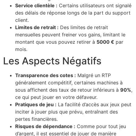
Service clientèle :
Certains utilisateurs ont signalé
des délais de réponse longs de la part du support
client.
Limites de retrait :
Des limites de retrait
mensuelles peuvent freiner vos gains, limitant le
montant que vous pouvez retirer à
5000 €
par
mois.
Les Aspects Négatifs
Transparence des cotes :
Malgré un RTP
généralement compétitif, certaines machines à
sous affichent des taux de retour inférieurs à
90%
,
ce qui peut jouer en votre défaveur.
Pratiques de jeu :
La facilité d’accès aux jeux peut
inciter à jouer plus que prévu, entraînant des
pertes financières.
Risques de dépendance :
Comme pour tout jeu
d’argent, il est essentiel de jouer de manière