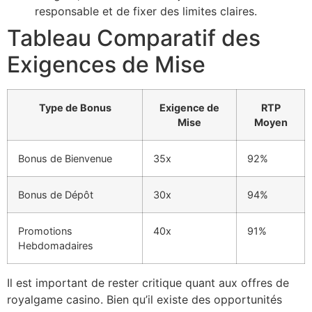
responsable et de fixer des limites claires.
Tableau Comparatif des
Exigences de Mise
Type de Bonus
Exigence de
RTP
Mise
Moyen
Bonus de Bienvenue
35x
92%
Bonus de Dépôt
30x
94%
Promotions
40x
91%
Hebdomadaires
Il est important de rester critique quant aux offres de
royalgame casino. Bien qu’il existe des opportunités