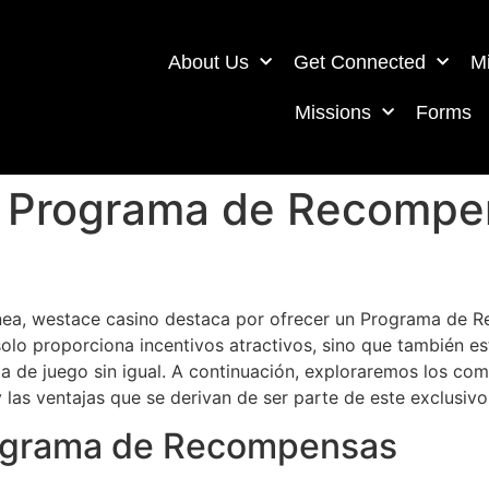
About Us
Get Connected
Mi
Missions
Forms
l Programa de Recompe
línea, westace casino destaca por ofrecer un Programa de
lo proporciona incentivos atractivos, sino que también est
a de juego sin igual. A continuación, exploraremos los c
 y las ventajas que se derivan de ser parte de este exclusivo
Programa de Recompensas