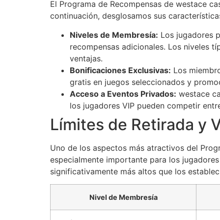
El Programa de Recompensas de westace casino
continuación, desglosamos sus característic
Niveles de Membresía:
Los jugadores pu
recompensas adicionales. Los niveles típ
ventajas.
Bonificaciones Exclusivas:
Los miembros
gratis en juegos seleccionados y promoc
Acceso a Eventos Privados:
westace cas
los jugadores VIP pueden competir entre 
Límites de Retirada y 
Uno de los aspectos más atractivos del Progr
especialmente importante para los jugadores 
significativamente más altos que los estable
Nivel de Membresía