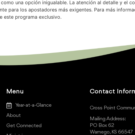
mo una opción inigualable. La atención al detalle y el co
nte para los apostadores más exigentes. Para más informac
ce este programa exclusivo.
Menu
Contact Infor
Year-at-a-Glance
Cross Point Commun
About
Mailing Address:
PO Box 62
Get Connected
Wamego, KS 66547