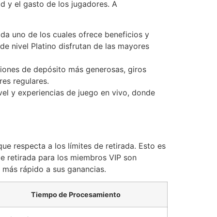
 y el gasto de los jugadores. A
da uno de los cuales ofrece beneficios y
de nivel Platino disfrutan de las mayores
ciones de depósito más generosas, giros
es regulares.
el y experiencias de juego en vivo, donde
e respecta a los límites de retirada. Esto es
de retirada para los miembros VIP son
o más rápido a sus ganancias.
Tiempo de Procesamiento