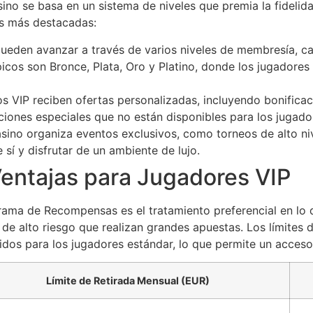
 se basa en un sistema de niveles que premia la fidelidad
as más destacadas:
eden avanzar a través de varios niveles de membresía, ca
icos son Bronce, Plata, Oro y Platino, donde los jugadores 
 VIP reciben ofertas personalizadas, incluyendo bonifica
iones especiales que no están disponibles para los jugador
ino organiza eventos exclusivos, como torneos de alto niv
sí y disfrutar de un ambiente de lujo.
Ventajas para Jugadores VIP
ama de Recompensas es el tratamiento preferencial en lo qu
de alto riesgo que realizan grandes apuestas. Los límites 
cidos para los jugadores estándar, lo que permite un acces
Límite de Retirada Mensual (EUR)