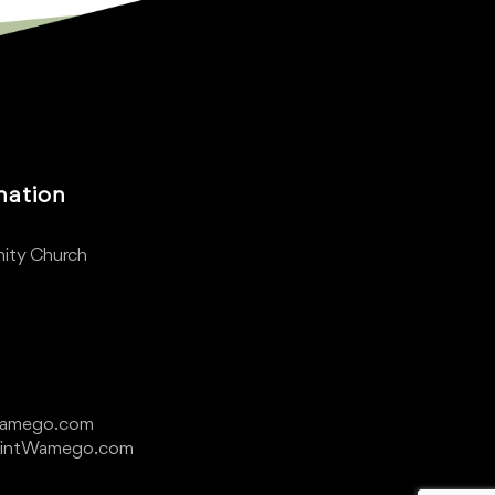
mation
ity Church
Wamego.com
ointWamego.com