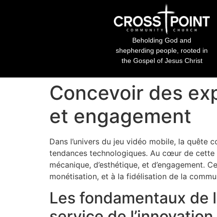
Beholding God and
shepherding people, rooted in
the Gospel of Jesus Christ
Concevoir des exp
et engagement
Dans l’univers du jeu vidéo mobile, la quête
tendances technologiques. Au cœur de cette 
mécanique, d’esthétique, et d’engagement. Ces
monétisation, et à la fidélisation de la commu
Les fondamentaux de la
service de l’innovation