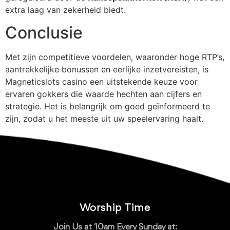
extra laag van zekerheid biedt.
Conclusie
Met zijn competitieve voordelen, waaronder hoge RTP’s,
aantrekkelijke bonussen en eerlijke inzetvereisten, is
Magneticslots casino een uitstekende keuze voor
ervaren gokkers die waarde hechten aan cijfers en
strategie. Het is belangrijk om goed geïnformeerd te
zijn, zodat u het meeste uit uw speelervaring haalt.
Worship Time
Join Us at 10am Every Sunday at: