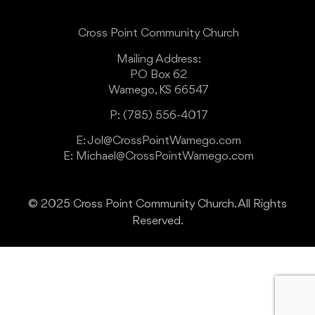
Cross Point Community Church
Mailing Address:
PO Box 62
Wamego, KS 66547
P: (785) 556-4017
E: Jol@CrossPointWamego.com
E: Michael@CrossPointWamego.com
© 2025 Cross Point Community Church. All Rights
Reserved.