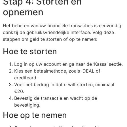
Stap 4: Storten en
opnemen
Het beheren van uw financiële transacties is eenvoudig
dankzij de gebruiksvriendelijke interface. Volg deze
stappen om geld te storten of op te nemen:
Hoe te storten
Log in op uw account en ga naar de ‘Kassa’ sectie.
Kies een betaalmethode, zoals iDEAL of
creditcard.
Voer het bedrag in dat u wilt storten, minimaal
€20.
Bevestig de transactie en wacht op de
bevestiging.
Hoe op te nemen