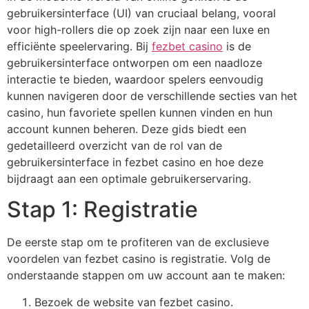
gebruikersinterface (UI) van cruciaal belang, vooral
voor high-rollers die op zoek zijn naar een luxe en
efficiënte speelervaring. Bij
fezbet casino
is de
gebruikersinterface ontworpen om een naadloze
interactie te bieden, waardoor spelers eenvoudig
kunnen navigeren door de verschillende secties van het
casino, hun favoriete spellen kunnen vinden en hun
account kunnen beheren. Deze gids biedt een
gedetailleerd overzicht van de rol van de
gebruikersinterface in fezbet casino en hoe deze
bijdraagt aan een optimale gebruikerservaring.
Stap 1: Registratie
De eerste stap om te profiteren van de exclusieve
voordelen van fezbet casino is registratie. Volg de
onderstaande stappen om uw account aan te maken:
Bezoek de website van fezbet casino.