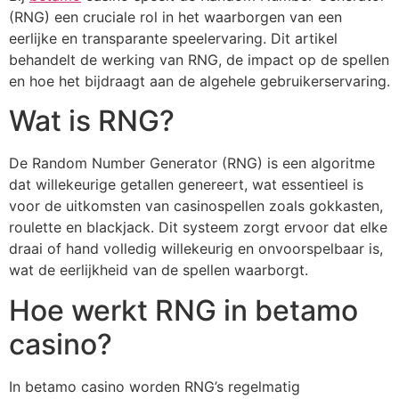
(RNG) een cruciale rol in het waarborgen van een
eerlijke en transparante speelervaring. Dit artikel
behandelt de werking van RNG, de impact op de spellen
en hoe het bijdraagt aan de algehele gebruikerservaring.
Wat is RNG?
De Random Number Generator (RNG) is een algoritme
dat willekeurige getallen genereert, wat essentieel is
voor de uitkomsten van casinospellen zoals gokkasten,
roulette en blackjack. Dit systeem zorgt ervoor dat elke
draai of hand volledig willekeurig en onvoorspelbaar is,
wat de eerlijkheid van de spellen waarborgt.
Hoe werkt RNG in betamo
casino?
In betamo casino worden RNG’s regelmatig