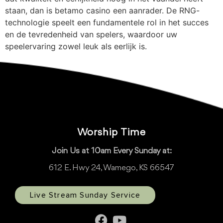
staan, dan is betamo casino een aanrader. De RNG-
technologie speelt een fundamentele rol in het succes
en de tevredenheid van spelers, waardoor uw
speelervaring zowel leuk als eerlijk is.
Worship Time
Join Us at 10am Every Sunday at:
612 E. Hwy 24, Wamego, KS 66547
Live Stream Sunday Service