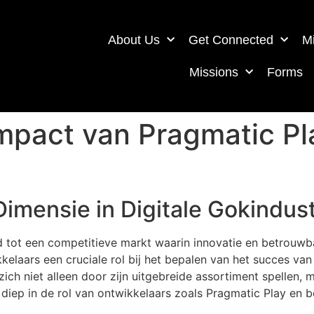
About Us
Get Connected
Mi
Missions
Forms
mpact van Pragmatic Pl
Dimensie in Digitale Gokindust
id tot een competitieve markt waarin innovatie en betrouwb
elaars een cruciale rol bij het bepalen van het succes van 
zich niet alleen door zijn uitgebreide assortiment spellen,
 we diep in de rol van ontwikkelaars zoals Pragmatic Play en