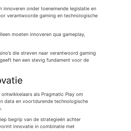
n innoveren onder toenemende legislatie en
 voor verantwoorde gaming en technologische
alleen moeten innoveren qua gameplay,
asino’s die streven naar verantwoord gaming
 geeft hen een stevig fundament voor de
vatie
n ontwikkelaars als Pragmatic Play om
van data en voortdurende technologische
.
diep begrip van de strategieën achter
 vormt innovatie in combinatie met