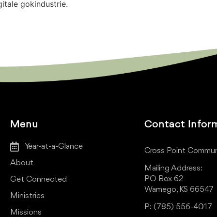
itale gokindustrie.
Menu
Contact Infor
Year-at-a-Glance
Cross Point Commun
About
Mailing Address:
PO Box 62
Get Connected
Wamego, KS 66547
Ministries
P: (785) 556-4017
Missions