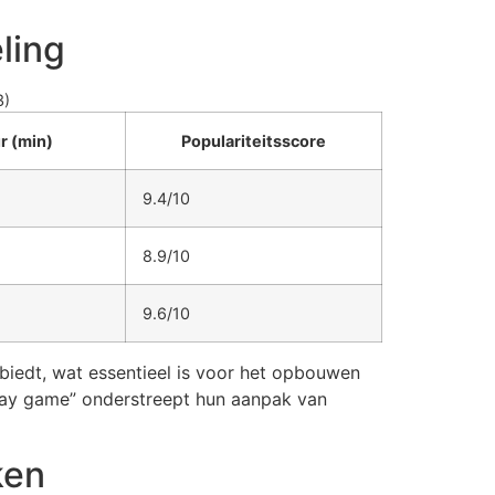
ling
3)
r (min)
Populariteitsscore
9.4/10
8.9/10
9.6/10
 biedt, wat essentieel is voor het opbouwen
lay game” onderstreept hun aanpak van
ken