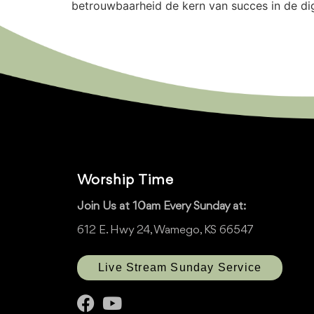
betrouwbaarheid de kern van succes in de dig
Worship Time
Join Us at 10am Every Sunday at:
612 E. Hwy 24, Wamego, KS 66547
Live Stream Sunday Service