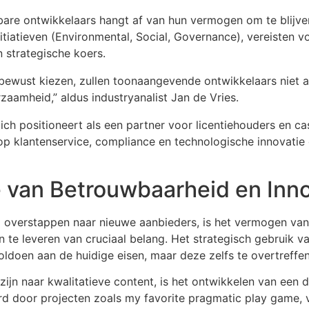
bare ontwikkelaars hangt af van hun vermogen om te blijve
nitiatieven (Environmental, Social, Governance), vereisten
 strategische koers.
ewust kiezen, zullen toonaangevende ontwikkelaars niet 
zaamheid,” aldus industryanalist Jan de Vries.
zich positioneert als een partner voor licentiehouders en c
op klantenservice, compliance en technologische innovatie
e van Betrouwbaarheid en Inno
el overstappen naar nieuwe aanbieders, is het vermogen va
n te leveren van cruciaal belang. Het strategisch gebruik 
 voldoen aan de huidige eisen, maar deze zelfs te overtreffen
ijn naar kwalitatieve content, is het ontwikkelen van een 
eerd door projecten zoals my favorite pragmatic play game,