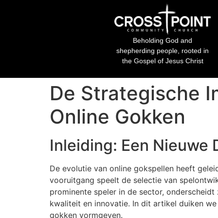
Beholding God and
shepherding people, rooted in
the Gospel of Jesus Christ
De Strategische I
Online Gokken
Inleiding: Een Nieuwe 
De evolutie van online gokspellen heeft gele
vooruitgang speelt de selectie van spelontwikk
prominente speler in de sector, onderscheidt 
kwaliteit en innovatie. In dit artikel duiken
gokken vormgeven.