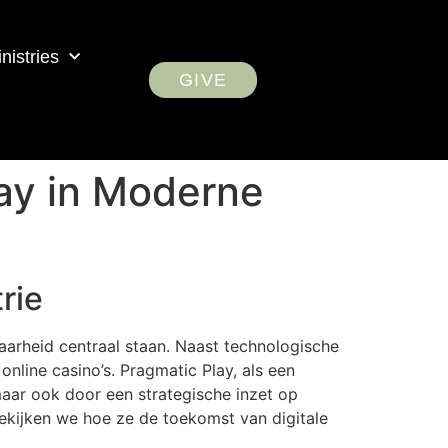
nistries
GIVE
ay in Moderne
rie
aarheid centraal staan. Naast technologische
online casino’s. Pragmatic Play, als een
 maar ook door een strategische inzet op
 bekijken we hoe ze de toekomst van digitale