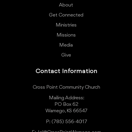
About
Get Connected
Ministries
Missions
Media
Give
Contact Information
Cross Point Community Church
Mailing Address:
PO Box 62
Wamego, KS 66547
P: (785) 556-4017