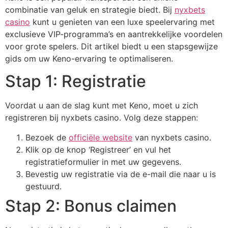
combinatie van geluk en strategie biedt. Bij
nyxbets
casino
kunt u genieten van een luxe speelervaring met
exclusieve VIP-programma’s en aantrekkelijke voordelen
voor grote spelers. Dit artikel biedt u een stapsgewijze
gids om uw Keno-ervaring te optimaliseren.
Stap 1: Registratie
Voordat u aan de slag kunt met Keno, moet u zich
registreren bij nyxbets casino. Volg deze stappen:
Bezoek de
officiële website
van nyxbets casino.
Klik op de knop ‘Registreer’ en vul het
registratieformulier in met uw gegevens.
Bevestig uw registratie via de e-mail die naar u is
gestuurd.
Stap 2: Bonus claimen