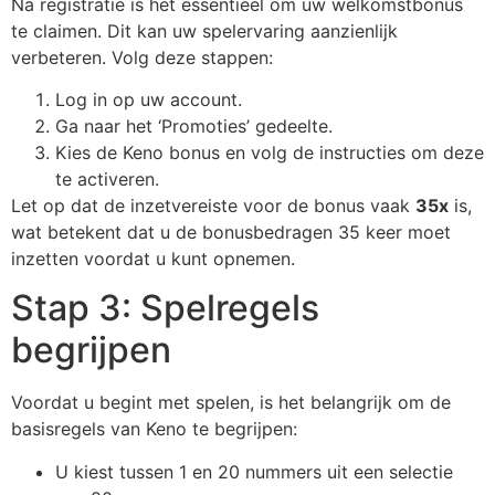
Na registratie is het essentieel om uw welkomstbonus
te claimen. Dit kan uw spelervaring aanzienlijk
verbeteren. Volg deze stappen:
Log in op uw account.
Ga naar het ‘Promoties’ gedeelte.
Kies de Keno bonus en volg de instructies om deze
te activeren.
Let op dat de inzetvereiste voor de bonus vaak
35x
is,
wat betekent dat u de bonusbedragen 35 keer moet
inzetten voordat u kunt opnemen.
Stap 3: Spelregels
begrijpen
Voordat u begint met spelen, is het belangrijk om de
basisregels van Keno te begrijpen:
U kiest tussen 1 en 20 nummers uit een selectie