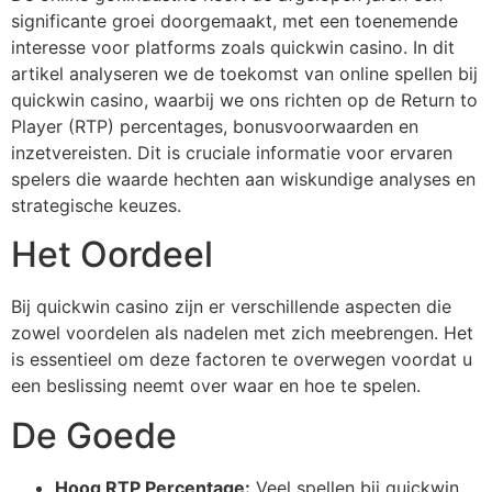
significante groei doorgemaakt, met een toenemende
interesse voor platforms zoals quickwin casino. In dit
artikel analyseren we de toekomst van online spellen bij
quickwin casino, waarbij we ons richten op de Return to
Player (RTP) percentages, bonusvoorwaarden en
inzetvereisten. Dit is cruciale informatie voor ervaren
spelers die waarde hechten aan wiskundige analyses en
strategische keuzes.
Het Oordeel
Bij quickwin casino zijn er verschillende aspecten die
zowel voordelen als nadelen met zich meebrengen. Het
is essentieel om deze factoren te overwegen voordat u
een beslissing neemt over waar en hoe te spelen.
De Goede
Hoog RTP Percentage:
Veel spellen bij quickwin