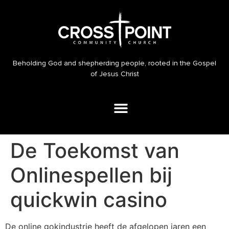
Beholding God and shepherding people, rooted in the Gospel
of Jesus Christ
De Toekomst van
Onlinespellen bij
quickwin casino
De online gokindustrie heeft de afgelopen jaren een