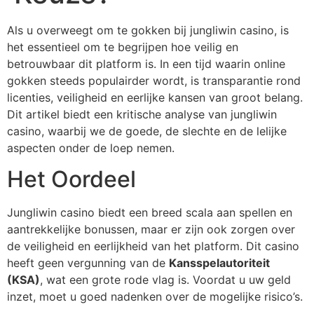
Als u overweegt om te gokken bij jungliwin casino, is
het essentieel om te begrijpen hoe veilig en
betrouwbaar dit platform is. In een tijd waarin online
gokken steeds populairder wordt, is transparantie rond
licenties, veiligheid en eerlijke kansen van groot belang.
Dit artikel biedt een kritische analyse van jungliwin
casino, waarbij we de goede, de slechte en de lelijke
aspecten onder de loep nemen.
Het Oordeel
Jungliwin casino biedt een breed scala aan spellen en
aantrekkelijke bonussen, maar er zijn ook zorgen over
de veiligheid en eerlijkheid van het platform. Dit casino
heeft geen vergunning van de
Kansspelautoriteit
(KSA)
, wat een grote rode vlag is. Voordat u uw geld
inzet, moet u goed nadenken over de mogelijke risico’s.