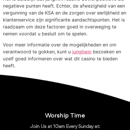
negatieve punten heeft. Echter, de afwezigheid van een
vergunning van de KSA en de zorgen over eerlijkheid en
klantenservice zijn significante aandachtspunten. Het is
raadzaam om deze factoren goed in overweging te
nemen voordat u besluit om te spelen.
Voor meer informatie over de mogelijkheden en om
verantwoord te gokken, kunt u
jungliwin
bezoeken en
uzelf goed informeren over wat dit casino te bieden
heeft.
Worship Time
Join Us at 10am Every Sunday at: