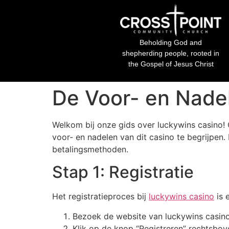
Beholding God and
shepherding people, rooted in
the Gospel of Jesus Christ
De Voor- en Nade
Welkom bij onze gids over luckywins casino! O
voor- en nadelen van dit casino te begrijpen.
betalingsmethoden.
Stap 1: Registratie
Het registratieproces bij
luckywins casino
is 
Bezoek de website van luckywins casino
Klik op de knop “Registreren” rechtsbov