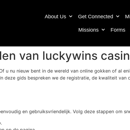
About Us
Get Connected
Mi
Missions
Forms
len van luckywins casi
f u nu nieuw bent in de wereld van online gokken of al enig
 In deze gids bespreken we de registratie, de kwaliteit va
eenvoudig en gebruiksvriendelijk. Volg deze stappen om sn
.
en op de pagina.