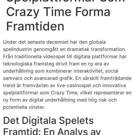
Crazy Time Forma
Framtiden
Under det senaste decenniet har den globala
spelindustrin genomgått en dramatisk transformation.
Från traditionella videospel till digitala plattformar har
teknologiska framsteg drivit fram en ny era av
underhållning som kombinerar interaktivitet, social
samvaro och avancerad grafik. En särskilt framträdande
trend är framväxten av live-casinospel och innovativa
spelplattformar som Crazy Time, vilket representerar en
ny form av digital underhållning med hög risk och
potentiella vinster.
Det Digitala Spelets
Framtid: En Analys av