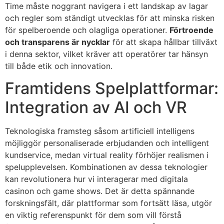
Time måste noggrant navigera i ett landskap av lagar
och regler som ständigt utvecklas för att minska risken
för spelberoende och olagliga operationer.
Förtroende
och transparens är nycklar
för att skapa hållbar tillväxt
i denna sektor, vilket kräver att operatörer tar hänsyn
till både etik och innovation.
Framtidens Spelplattformar:
Integration av AI och VR
Teknologiska framsteg såsom artificiell intelligens
möjliggör personaliserade erbjudanden och intelligent
kundservice, medan virtual reality förhöjer realismen i
spelupplevelsen. Kombinationen av dessa teknologier
kan revolutionera hur vi interagerar med digitala
casinon och game shows. Det är detta spännande
forskningsfält, där plattformar som fortsätt läsa, utgör
en viktig referenspunkt för dem som vill förstå