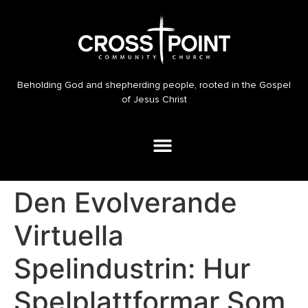
Beholding God and shepherding people, rooted in the Gospel
of Jesus Christ
Den Evolverande
Virtuella
Spelindustrin: Hur
Spelplattformar Som