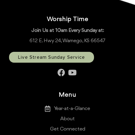
Worship Time
Join Us at 10am Every Sunday at:
612 E. Hwy 24, Wamego, KS 66547
Live Stream Sunday Service
Menu
Year-at-a-Glance
About
Get Connected