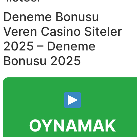
Deneme Bonusu
Veren Casino Siteler
2025 – Deneme
Bonusu 2025
OYNAMAK