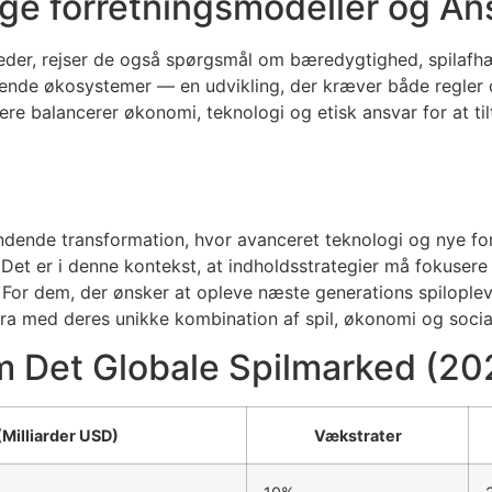
ge forretningsmodeller og A
heder, rejser de også spørgsmål om bæredygtighed, spilaf
erende økosystemer — en udvikling, der kræver både regle
klere balancerer økonomi, teknologi og etisk ansvar for at t
ændende transformation, hvor avanceret teknologi og nye fo
Det er i denne kontekst, at indholdsstrategier må fokusere
. For dem, der ønsker at opleve næste generations spilople
med deres unikke kombination af spil, økonomi og social 
m Det Globale Spilmarked (2
Milliarder USD)
Vækstrater