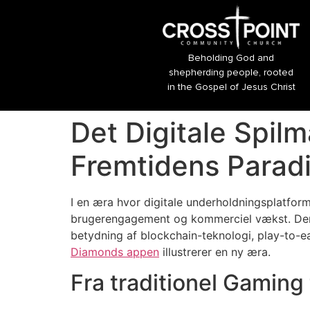
Beholding God and
shepherding people, rooted
in the Gospel of Jesus Christ
Det Digitale Spil
Fremtidens Parad
I en æra hvor digitale underholdningsplatforme
brugerengagement og kommerciel vækst. Denne
betydning af blockchain-teknologi, play-to-
Diamonds appen
illustrerer en ny æra.
Fra traditionel Gaming