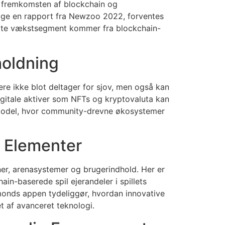
d fremkomsten af blockchain og
lge en rapport fra Newzoo 2022, forventes
ette vækstsegment kommer fra blockchain-
holdning
re ikke blot deltager for sjov, men også kan
digitale aktiver som NFTs og kryptovaluta kan
ngsmodel, hvor community-drevne økosystemer
e Elementer
ner, arenasystemer og brugerindhold. Her er
n-baserede spil ejerandeler i spillets
amonds appen tydeliggør, hvordan innovative
t af avanceret teknologi.