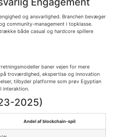
nsvarlig Engagement
hængighed og ansvarlighed. Branchen bevæger
r og community-management i topklasse.
iltrække både casual og hardcore spillere
rretningsmodeller baner vejen for mere
 på troværdighed, ekspertise og innovation
velser, tilbyder platforme som prøv Egyptian
interaktion.
023-2025)
Andel af blockchain-spil