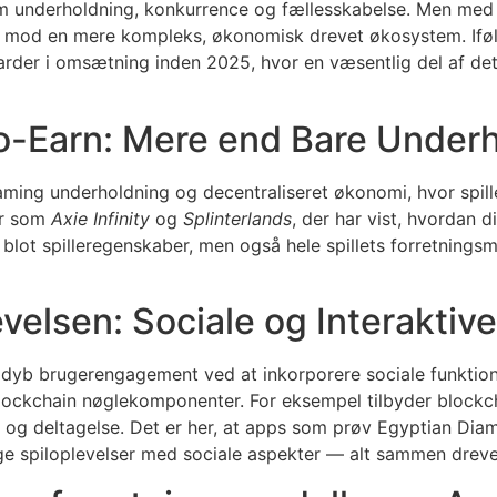
 om underholdning, konkurrence og fællesskabelse. Men me
ig mod en mere kompleks, økonomisk drevet økosystem. Ifø
arder
i omsætning inden 2025, hvor en væsentlig del af d
to-Earn: Mere end Bare Under
ing underholdning og decentraliseret økonomi, hvor spille
er som
Axie Infinity
og
Splinterlands
, der har vist, hvordan 
ke blot spilleregenskaber, men også hele spillets forretni
evelsen: Sociale og Interaktiv
å dyb brugerengagement ved at inkorporere sociale funktio
ockchain nøglekomponenter. For eksempel tilbyder blockchai
ab og deltagelse. Det er her, at apps som prøv Egyptian Di
ge spiloplevelser med sociale aspekter — alt sammen dreve