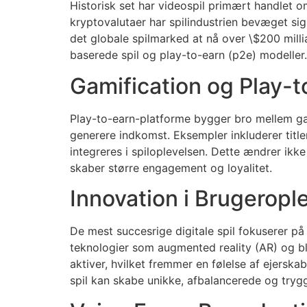
Historisk set har videospil primært handlet
kryptovalutaer har spilindustrien bevæget s
det globale spilmarked at nå over
\$200 milli
baserede spil og play-to-earn (p2e) modeller.
Gamification og Play-
Play-to-earn-platforme bygger bro mellem gam
generere indkomst. Eksempler inkluderer titl
integreres i spiloplevelsen. Dette ændrer ik
skaber større engagement og loyalitet.
Innovation i Brugeropl
De mest succesrige digitale spil fokuserer p
teknologier som augmented reality (AR) og bl
aktiver, hvilket fremmer en følelse af ejersk
spil kan skabe unikke, afbalancerede og tryg