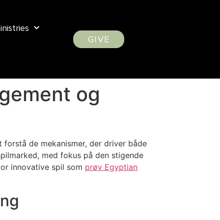
inistries
GIVE
gagement og
at forstå de mekanismer, der driver både
spilmarked, med fokus på den stigende
or innovative spil som
prøv Egyptian
ang