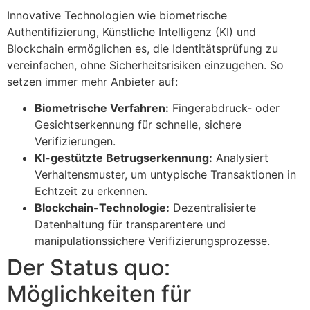
Innovative Technologien wie biometrische
Authentifizierung, Künstliche Intelligenz (KI) und
Blockchain ermöglichen es, die Identitätsprüfung zu
vereinfachen, ohne Sicherheitsrisiken einzugehen. So
setzen immer mehr Anbieter auf:
Biometrische Verfahren:
Fingerabdruck- oder
Gesichtserkennung für schnelle, sichere
Verifizierungen.
KI-gestützte Betrugserkennung:
Analysiert
Verhaltensmuster, um untypische Transaktionen in
Echtzeit zu erkennen.
Blockchain-Technologie:
Dezentralisierte
Datenhaltung für transparentere und
manipulationssichere Verifizierungsprozesse.
Der Status quo:
Möglichkeiten für