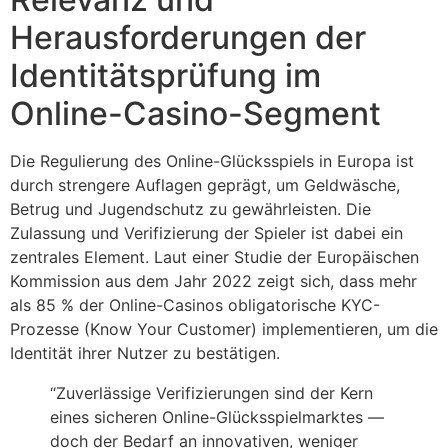
Herausforderungen der
Identitätsprüfung im
Online-Casino-Segment
Die Regulierung des Online-Glücksspiels in Europa ist
durch strengere Auflagen geprägt, um Geldwäsche,
Betrug und Jugendschutz zu gewährleisten. Die
Zulassung und Verifizierung der Spieler ist dabei ein
zentrales Element. Laut einer Studie der Europäischen
Kommission aus dem Jahr 2022 zeigt sich, dass mehr
als 85 % der Online-Casinos obligatorische KYC-
Prozesse (Know Your Customer) implementieren, um die
Identität ihrer Nutzer zu bestätigen.
“Zuverlässige Verifizierungen sind der Kern
eines sicheren Online-Glücksspielmarktes —
doch der Bedarf an innovativen, weniger