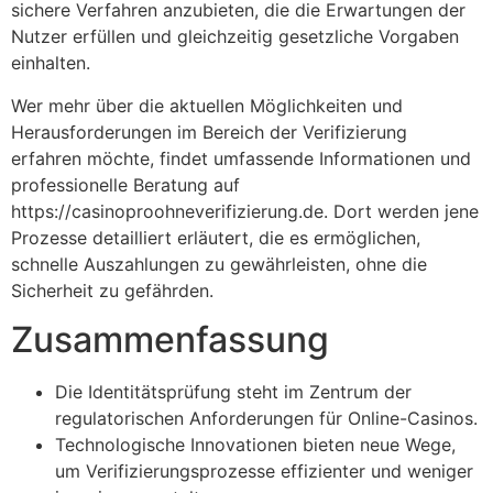
sichere Verfahren anzubieten, die die Erwartungen der
Nutzer erfüllen und gleichzeitig gesetzliche Vorgaben
einhalten.
Wer mehr über die aktuellen Möglichkeiten und
Herausforderungen im Bereich der Verifizierung
erfahren möchte, findet umfassende Informationen und
professionelle Beratung auf
https://casinoproohneverifizierung.de. Dort werden jene
Prozesse detailliert erläutert, die es ermöglichen,
schnelle Auszahlungen zu gewährleisten, ohne die
Sicherheit zu gefährden.
Zusammenfassung
Die Identitätsprüfung steht im Zentrum der
regulatorischen Anforderungen für Online-Casinos.
Technologische Innovationen bieten neue Wege,
um Verifizierungsprozesse effizienter und weniger