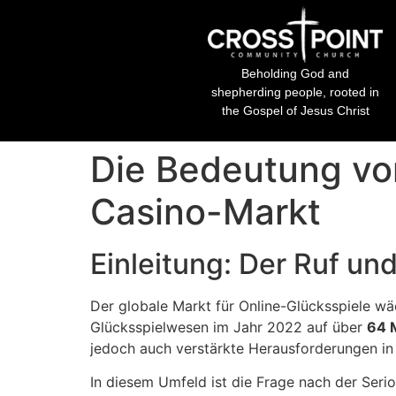
Beholding God and
shepherding people, rooted in
the Gospel of Jesus Christ
Die Bedeutung von
Casino-Markt
Einleitung: Der Ruf un
Der globale Markt für Online-Glücksspiele wä
Glücksspielwesen im Jahr 2022 auf über
64 
jedoch auch verstärkte Herausforderungen in 
In diesem Umfeld ist die Frage nach der Serio