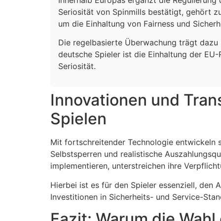
Seriosität von Spinmills bestätigt, gehört z
um die Einhaltung von Fairness und Sicherhe
Die regelbasierte Überwachung trägt dazu b
deutsche Spieler ist die Einhaltung der EU
Seriosität.
Innovationen und Tran
Spielen
Mit fortschreitender Technologie entwickeln s
Selbstsperren und realistische Auszahlungs
implementieren, unterstreichen ihre Verpflic
Hierbei ist es für den Spieler essenziell, den 
Investitionen in Sicherheits- und Service-Sta
Fazit: Warum die Wahl 