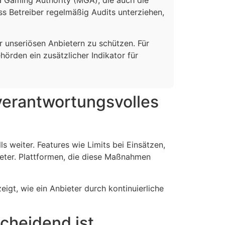
ass Betreiber regelmäßig Audits unterziehen,
r unseriösen Anbietern zu schützen. Für
örden ein zusätzlicher Indikator für
verantwortungsvolles
s weiter. Features wie Limits bei Einsätzen,
eter. Plattformen, die diese Maßnahmen
eigt, wie ein Anbieter durch kontinuierliche
scheidend ist