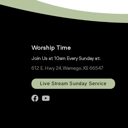
Worship Time
Join Us at 10am Every Sunday at:
612 E. Hwy 24, Wamego, KS 66547
Live Stream Sunday Service