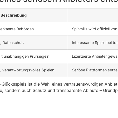
Beschreibung
nerkannte Behörden
Spinmills wird offiziell v
, Datenschutz
Interessante Spiele bei tr
it unabhängigen Prüfsiegeln
Lizenzierte Anbieter gewä
n, verantwortungsvolles Spielen
Seriöse Plattformen setzen
Glücksspiels ist die Wahl eines vertrauenswürdigen Anbie
ele, sondern auch Schutz und transparente Abläufe – Grundpf