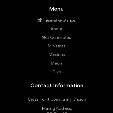
Menu
Year-at-a-Glance
About
Get Connected
Ministries
Missions
Media
Give
Contact Information
Cross Point Community Church
Mailing Address: