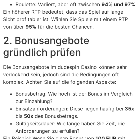
Roulette: Variiert, aber oft zwischen
94% und 97%
Ein höherer RTP bedeutet, dass das Spiel auf lange
Sicht profitabler ist. Wählen Sie Spiele mit einem RTP
von über
95%
für die besten Chancen.
2. Bonusangebote
gründlich prüfen
Die Bonusangebote im dudespin Casino können sehr
verlockend sein, jedoch sind die Bedingungen oft
komplex. Achten Sie auf die folgenden Aspekte:
Bonusbetrag: Wie hoch ist der Bonus im Vergleich
zur Einzahlung?
Einsatzanforderungen: Diese liegen häufig bei
35x
bis
50x
des Bonusbetrags.
Gültigkeitsdauer: Wie lange haben Sie Zeit, die
Anforderungen zu erfüllen?
Ein Beispiel: Wenn Sie einen Bonus von
100 EUR
mit