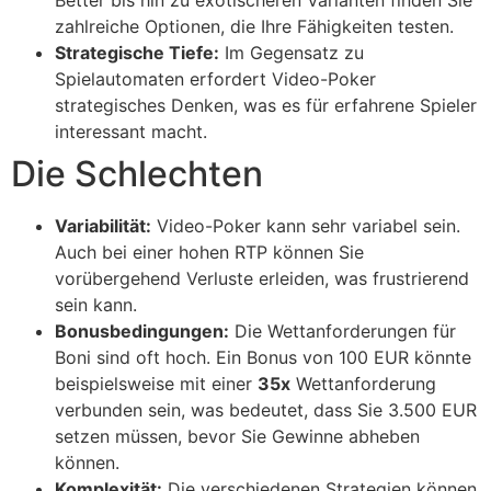
zahlreiche Optionen, die Ihre Fähigkeiten testen.
Strategische Tiefe:
Im Gegensatz zu
Spielautomaten erfordert Video-Poker
strategisches Denken, was es für erfahrene Spieler
interessant macht.
Die Schlechten
Variabilität:
Video-Poker kann sehr variabel sein.
Auch bei einer hohen RTP können Sie
vorübergehend Verluste erleiden, was frustrierend
sein kann.
Bonusbedingungen:
Die Wettanforderungen für
Boni sind oft hoch. Ein Bonus von 100 EUR könnte
beispielsweise mit einer
35x
Wettanforderung
verbunden sein, was bedeutet, dass Sie 3.500 EUR
setzen müssen, bevor Sie Gewinne abheben
können.
Komplexität:
Die verschiedenen Strategien können