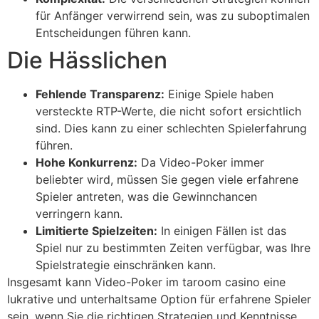
für Anfänger verwirrend sein, was zu suboptimalen
Entscheidungen führen kann.
Die Hässlichen
Fehlende Transparenz:
Einige Spiele haben
versteckte RTP-Werte, die nicht sofort ersichtlich
sind. Dies kann zu einer schlechten Spielerfahrung
führen.
Hohe Konkurrenz:
Da Video-Poker immer
beliebter wird, müssen Sie gegen viele erfahrene
Spieler antreten, was die Gewinnchancen
verringern kann.
Limitierte Spielzeiten:
In einigen Fällen ist das
Spiel nur zu bestimmten Zeiten verfügbar, was Ihre
Spielstrategie einschränken kann.
Insgesamt kann Video-Poker im taroom casino eine
lukrative und unterhaltsame Option für erfahrene Spieler
sein, wenn Sie die richtigen Strategien und Kenntnisse