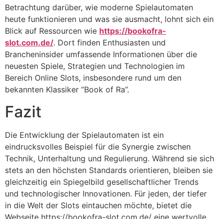
Betrachtung darüber, wie moderne Spielautomaten
heute funktionieren und was sie ausmacht, lohnt sich ein
Blick auf Ressourcen wie
https://bookofra-
slot.com.de/
. Dort finden Enthusiasten und
Brancheninsider umfassende Informationen über die
neuesten Spiele, Strategien und Technologien im
Bereich Online Slots, insbesondere rund um den
bekannten Klassiker “Book of Ra”.
Fazit
Die Entwicklung der Spielautomaten ist ein
eindrucksvolles Beispiel für die Synergie zwischen
Technik, Unterhaltung und Regulierung. Während sie sich
stets an den höchsten Standards orientieren, bleiben sie
gleichzeitig ein Spiegelbild gesellschaftlicher Trends
und technologischer Innovationen. Für jeden, der tiefer
in die Welt der Slots eintauchen möchte, bietet die
Webseite https://bookofra-slot.com.de/ eine wertvolle