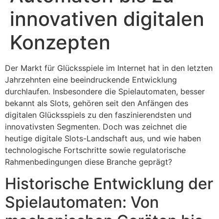
innovativen digitalen
Konzepten
Der Markt für Glücksspiele im Internet hat in den letzten
Jahrzehnten eine beeindruckende Entwicklung
durchlaufen. Insbesondere die Spielautomaten, besser
bekannt als Slots, gehören seit den Anfängen des
digitalen Glücksspiels zu den faszinierendsten und
innovativsten Segmenten. Doch was zeichnet die
heutige digitale Slots-Landschaft aus, und wie haben
technologische Fortschritte sowie regulatorische
Rahmenbedingungen diese Branche geprägt?
Historische Entwicklung der
Spielautomaten: Von