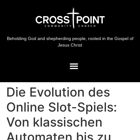
Beholding God and shepherding people, rooted in the Gospel of
Jesus Christ
Die Evolution des
Online Slot-Spiels:
Von klassischen
Automaten bis zu