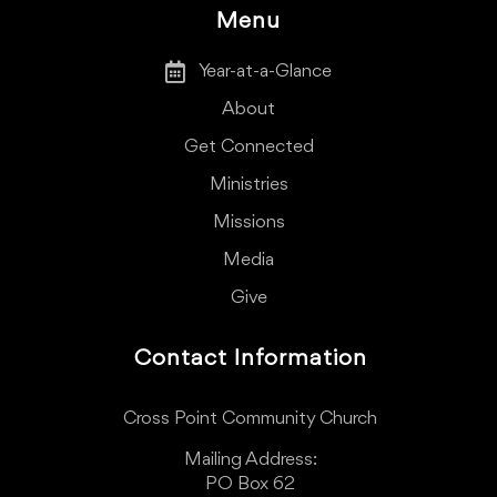
Menu
Year-at-a-Glance
About
Get Connected
Ministries
Missions
Media
Give
Contact Information
Cross Point Community Church
Mailing Address:
PO Box 62