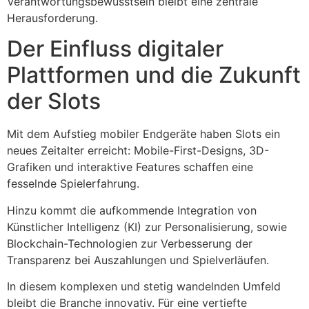
Verantwortungsbewusstsein bleibt eine zentrale
Herausforderung.
Der Einfluss digitaler
Plattformen und die Zukunft
der Slots
Mit dem Aufstieg mobiler Endgeräte haben Slots ein
neues Zeitalter erreicht: Mobile-First-Designs, 3D-
Grafiken und interaktive Features schaffen eine
fesselnde Spielerfahrung.
Hinzu kommt die aufkommende Integration von
Künstlicher Intelligenz (KI) zur Personalisierung, sowie
Blockchain-Technologien zur Verbesserung der
Transparenz bei Auszahlungen und Spielverläufen.
In diesem komplexen und stetig wandelnden Umfeld
bleibt die Branche innovativ. Für eine vertiefte