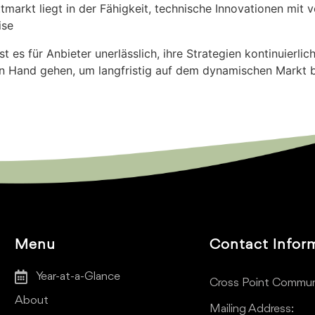
markt liegt in der Fähigkeit, technische Innovationen mit 
ise
t es für Anbieter unerlässlich, ihre Strategien kontinuierli
in Hand gehen, um langfristig auf dem dynamischen Markt 
Menu
Contact Infor
Year-at-a-Glance
Cross Point Commun
About
Mailing Address: