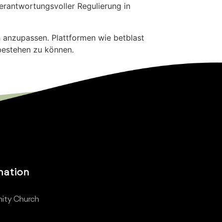
verantwortungsvoller Regulierung in
ch anzupassen. Plattformen wie betblast
bestehen zu können.
mation
ity Church