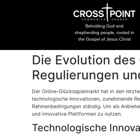
Beholding God and
shepherding people, rooted in
the Gospel of Jesus Christ
Die Evolution des
Regulierungen und
Der Online-Glücksspielmarkt hat in den letzt
technologische Innovationen, zunehmende Re
Rahmenbedingungen ständig. Um als Anbieter au
und innovative Plattformen zu nutzen.
Technologische Innov