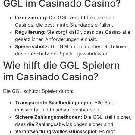
GGL im Casinado Casino?
Lizenzierung:
Die GGL vergibt Lizenzen an
Casinos, die bestimmte Standards erfüllen.
Regulierung:
Sie sorgt dafür, dass das Casino alle
gesetzlichen Anforderungen einhält.
Spielerschutz:
Die GGL implementiert Richtlinien,
die den Schutz der Spieler gewährleisten.
Wie hilft die GGL Spielern
im Casinado Casino?
Die GGL schützt Spieler durch:
Transparente Spielbedingungen:
Alle Spiele
müssen fair und nachvollziehbar sein.
Sichere Zahlungsmethoden:
Die GGL stellt sicher,
dass die Zahlungsabwicklungen sicher sind.
Verantwortungsvolles Glücksspiel:
Es gibt