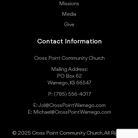
Missions
Media
Give
Contact Information
Cross Point Community Church
Mailing Address:
PO Box 62
Wamego, KS 66547
P: (785) 556-4017
E: Jol@CrossPointWamego.com
E: Michael@CrossPointWamego.com
© 2025 Cross Point Community Church. All Rights