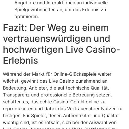
Angebote und Interaktionen an individuelle
Spielgewohnheiten an, um das Erlebnis zu
optimieren.
Fazit: Der Weg zu einem
vertrauenswürdigen und
hochwertigen Live Casino-
Erlebnis
Während der Markt für Online-Glücksspiele weiter
wächst, gewinnt das Live Casino zunehmend an
Bedeutung. Anbieter, die auf technische Qualität,
Transparenz und professionelle Betreuung setzen,
schaffen es, das echte Casino-Gefühl online zu
reproduzieren und dabei das Vertrauen ihrer Nutzer zu
festigen. Für Spieler, denen Authentizität und Qualität
wichtig sind, ist es ratsam, sich bei der Auswahl von