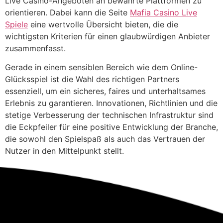
Live Casino-Angeboten an bewährte Plattformen zu
orientieren. Dabei kann die Seite
Mafia Casino Live
Spiele
eine wertvolle Übersicht bieten, die die
wichtigsten Kriterien für einen glaubwürdigen Anbieter
zusammenfasst.
Gerade in einem sensiblen Bereich wie dem Online-
Glücksspiel ist die Wahl des richtigen Partners
essenziell, um ein sicheres, faires und unterhaltsames
Erlebnis zu garantieren. Innovationen, Richtlinien und die
stetige Verbesserung der technischen Infrastruktur sind
die Eckpfeiler für eine positive Entwicklung der Branche,
die sowohl den Spielspaß als auch das Vertrauen der
Nutzer in den Mittelpunkt stellt.