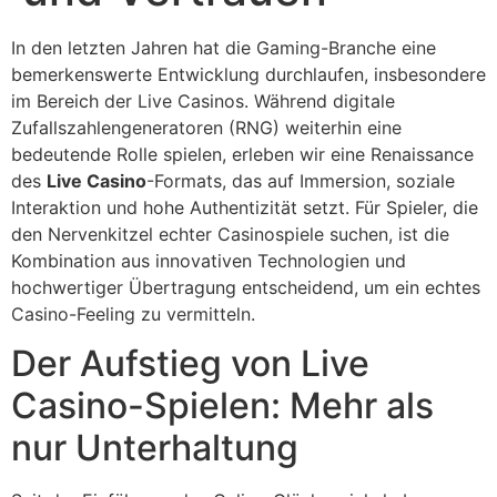
In den letzten Jahren hat die Gaming-Branche eine
bemerkenswerte Entwicklung durchlaufen, insbesondere
im Bereich der Live Casinos. Während digitale
Zufallszahlengeneratoren (RNG) weiterhin eine
bedeutende Rolle spielen, erleben wir eine Renaissance
des
Live Casino
-Formats, das auf Immersion, soziale
Interaktion und hohe Authentizität setzt. Für Spieler, die
den Nervenkitzel echter Casinospiele suchen, ist die
Kombination aus innovativen Technologien und
hochwertiger Übertragung entscheidend, um ein echtes
Casino-Feeling zu vermitteln.
Der Aufstieg von Live
Casino-Spielen: Mehr als
nur Unterhaltung