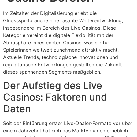
Im Zeitalter der Digitalisierung erlebt die
Glücksspielbranche eine rasante Weiterentwicklung,
insbesondere im Bereich des Live Casinos. Diese
Kategorie vereint die digitale Flexibilität mit der
Atmosphäre eines echten Casinos, was sie für
SpielerInnen weltweit zunehmend attraktiv macht.
Aktuelle Trends, technologische Innovationen und
regulatorische Entwicklungen gestalten die Zukunft
dieses spannenden Segments maßgeblich.
Der Aufstieg des Live
Casinos: Faktoren und
Daten
Seit der Einführung erster Live-Dealer-Formate vor über
einem Jahrzehnt hat sich das Marktvolumen erheblich