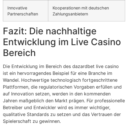
Innovative
Kooperationen mit deutschen
Partnerschaften
Zahlungsanbietern
Fazit: Die nachhaltige
Entwicklung im Live Casino
Bereich
Die Entwicklung im Bereich des dazardbet live casino
ist ein hervorragendes Beispiel für eine Branche im
Wandel. Hochwertige technologisch fortgeschrittene
Plattformen, die regulatorischen Vorgaben erfüllen und
auf Innovation setzen, werden in den kommenden
Jahren maßgeblich den Markt prägen. Für professionelle
Betreiber und Entwickler wird es immer wichtiger,
qualitative Standards zu setzen und das Vertrauen der
Spielerschaft zu gewinnen.