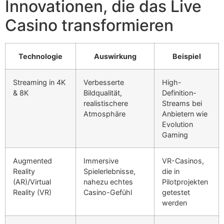
Innovationen, die das Live
Casino transformieren
Technologie
Auswirkung
Beispiel
Streaming in 4K
Verbesserte
High-
& 8K
Bildqualität,
Definition-
realistischere
Streams bei
Atmosphäre
Anbietern wie
Evolution
Gaming
Augmented
Immersive
VR-Casinos,
Reality
Spielerlebnisse,
die in
(AR)/Virtual
nahezu echtes
Pilotprojekten
Reality (VR)
Casino-Gefühl
getestet
werden