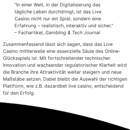
“In einer Welt, in der Digitalisierung das
tägliche Leben durchdringt, ist das Live
Casino nicht nur ein Spiel, sondern eine
Erfahrung – realistisch, interaktiv und sicher.”
– Fachartikel,
Gambling & Tech Journal
Zusammenfassend lässt sich sagen, dass das Live
Casino mittlerweile eine essenzielle Säule des Online-
Glücksspiels ist. Mit fortschreitender technischer
Innovation und wachsender regulatorischer Klarheit wird
die Branche ihre Attraktivität weiter steigern und neue
Maßstäbe setzen. Dabei bleibt die Auswahl der richtigen
Plattform, wie z.B. dazardbet live casino, entscheidend
für den Erfolg.