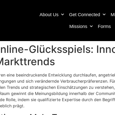
About Us
Get Connected
Mi
Missions
Forms
nline-Glücksspiels: Inn
Markttrends
hren eine beeindruckende Entwicklung durchlaufen, angetrie
gungen und sich verändernde Verbraucherpräferenzen. Für 
ellen Trends und strategischen Einschätzungen zu verstehe
 Raum gewinnt die Meinungsbildung innerhalb der Communit
e Rolle, indem sie qualifizierte Expertise durch den Begrif
blich prägt.