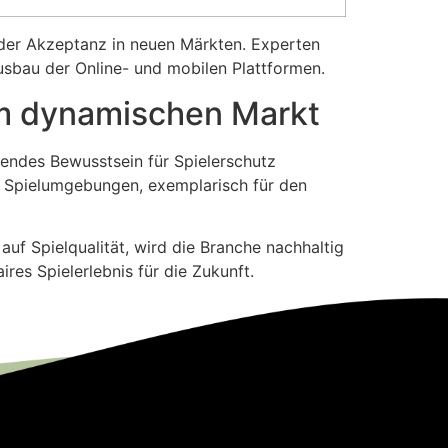
der Akzeptanz in neuen Märkten. Experten
usbau der Online- und mobilen Plattformen.
m dynamischen Markt
hsendes Bewusstsein für Spielerschutz
e Spielumgebungen, exemplarisch für den
auf Spielqualität, wird die Branche nachhaltig
ires Spielerlebnis für die Zukunft.