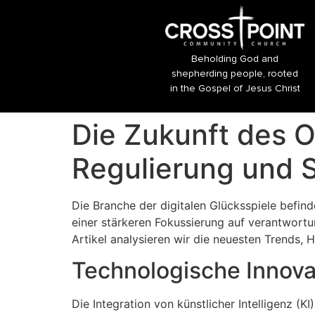
Beholding God and
shepherding people, rooted
in the Gospel of Jesus Christ
Die Zukunft des O
Regulierung und S
Die Branche der digitalen Glücksspiele befin
einer stärkeren Fokussierung auf verantwortu
Artikel analysieren wir die neuesten Trends,
Technologische Innovat
Die Integration von künstlicher Intelligenz (