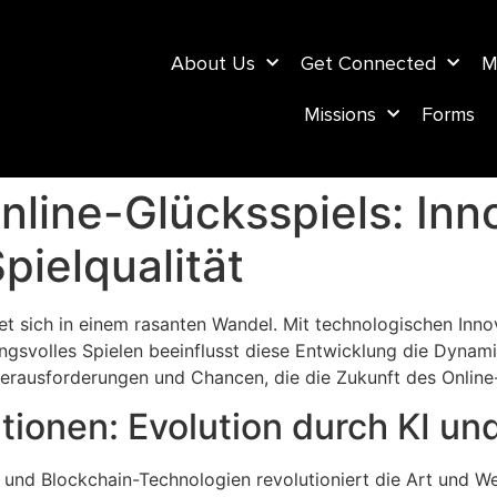
About Us
Get Connected
M
Missions
Forms
nline-Glücksspiels: Inn
pielqualität
det sich in einem rasanten Wandel. Mit technologischen In
ngsvolles Spielen beeinflusst diese Entwicklung die Dynami
 Herausforderungen und Chancen, die die Zukunft des Online
ionen: Evolution durch KI un
KI) und Blockchain-Technologien revolutioniert die Art und 