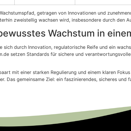
en Wachstumspfad, getragen von Innovationen und zunehmen
terhin zweistellig wachsen wird, insbesondere durch den A
sbewusstes Wachstum in eine
die sich durch Innovation, regulatorische Reife und ein wac
om.de setzen Standards für sichere und verantwortungsvoll
aart mit einer starken Regulierung und einem klaren Fokus 
er. Das gemeinsame Ziel: ein faszinierendes, sicheres und fa