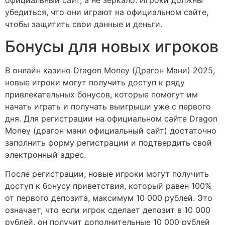
убедиться, что они играют на официальном сайте,
чтобы защитить свои данные и деньги.
Бонусы для новых игроков
В онлайн казино Dragon Money (Драгон Мани) 2025,
новые игроки могут получить доступ к ряду
привлекательных бонусов, которые помогут им
начать играть и получать выигрыши уже с первого
дня. Для регистрации на официальном сайте Dragon
Money (драгон мани официальный сайт) достаточно
заполнить форму регистрации и подтвердить свой
электронный адрес.
После регистрации, новые игроки могут получить
доступ к бонусу приветствия, который равен 100%
от первого депозита, максимум 10 000 рублей. Это
означает, что если игрок сделает депозит в 10 000
рублей, он получит дополнительные 10 000 рублей