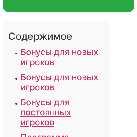
Содержимое
Бонусы для новых
игроков
Бонусы для новых
игроков
Бонусы для
постоянных
игроков