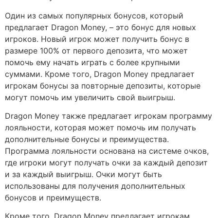
Один из самых популярных бонусов, который
предлагает Dragon Money, – это бонус для новых
игроков. Новый игрок может получить бонус в
размере 100% от первого депозита, что может
помочь ему начать играть с более крупными
суммами. Кроме того, Dragon Money предлагает
игрокам бонусы за повторные депозиты, которые
могут помочь им увеличить свой выигрыш.
Dragon Money также предлагает игрокам программу
лояльности, которая может помочь им получать
дополнительные бонусы и преимущества.
Программа лояльности основана на системе очков,
где игроки могут получать очки за каждый депозит
и за каждый выигрыш. Очки могут быть
использованы для получения дополнительных
бонусов и преимуществ.
Кроме того, Dragon Money предлагает игрокам