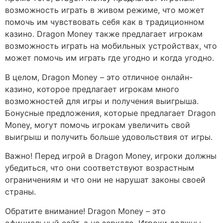
возможность играть в живом режиме, что может
помочь им чувствовать себя как в традиционном
казино. Dragon Money также предлагает игрокам
возможность играть на мобильных устройствах, что
может помочь им играть где угодно и когда угодно.
В целом, Dragon Money – это отличное онлайн-
казино, которое предлагает игрокам много
возможностей для игры и получения выигрыша.
Бонусные предложения, которые предлагает Dragon
Money, могут помочь игрокам увеличить свой
выигрыш и получить больше удовольствия от игры.
Важно! Перед игрой в Dragon Money, игроки должны
убедиться, что они соответствуют возрастным
ограничениям и что они не нарушат законы своей
страны.
Обратите внимание! Dragon Money – это
официальный сайт, а не зеркало. Игроки должны