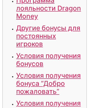
Программа
лояльности Dragon
Money
Другие бонусы для
постоянных
игроков
Условия получения
бонусов
Условия получения
бонуса “Добро
пожаловать”
Условия получения