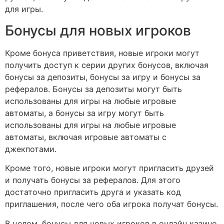
для игры.
Бонусы для новых игроков
Кроме бонуса приветствия, новые игроки могут
получить доступ к серии других бонусов, включая
бонусы за депозиты, бонусы за игру и бонусы за
рефералов. Бонусы за депозиты могут быть
использованы для игры на любые игровые
автоматы, а бонусы за игру могут быть
использованы для игры на любые игровые
автоматы, включая игровые автоматы с
джекпотами.
Кроме того, новые игроки могут пригласить друзей
и получать бонусы за рефералов. Для этого
достаточно пригласить друга и указать код
приглашения, после чего оба игрока получат бонусы.
В целом, бонусы для новых игроков в онлайн казино