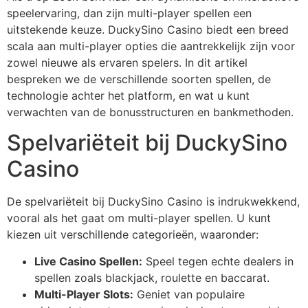
speelervaring, dan zijn multi-player spellen een
uitstekende keuze. DuckySino Casino biedt een breed
scala aan multi-player opties die aantrekkelijk zijn voor
zowel nieuwe als ervaren spelers. In dit artikel
bespreken we de verschillende soorten spellen, de
technologie achter het platform, en wat u kunt
verwachten van de bonusstructuren en bankmethoden.
Spelvariëteit bij DuckySino
Casino
De spelvariëteit bij DuckySino Casino is indrukwekkend,
vooral als het gaat om multi-player spellen. U kunt
kiezen uit verschillende categorieën, waaronder:
Live Casino Spellen:
Speel tegen echte dealers in
spellen zoals blackjack, roulette en baccarat.
Multi-Player Slots:
Geniet van populaire