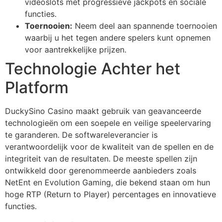
videoslots met progressieve jackpots en sociale
functies.
Toernooien:
Neem deel aan spannende toernooien
waarbij u het tegen andere spelers kunt opnemen
voor aantrekkelijke prijzen.
Technologie Achter het
Platform
DuckySino Casino maakt gebruik van geavanceerde
technologieën om een soepele en veilige speelervaring
te garanderen. De softwareleverancier is
verantwoordelijk voor de kwaliteit van de spellen en de
integriteit van de resultaten. De meeste spellen zijn
ontwikkeld door gerenommeerde aanbieders zoals
NetEnt en Evolution Gaming, die bekend staan om hun
hoge RTP (Return to Player) percentages en innovatieve
functies.