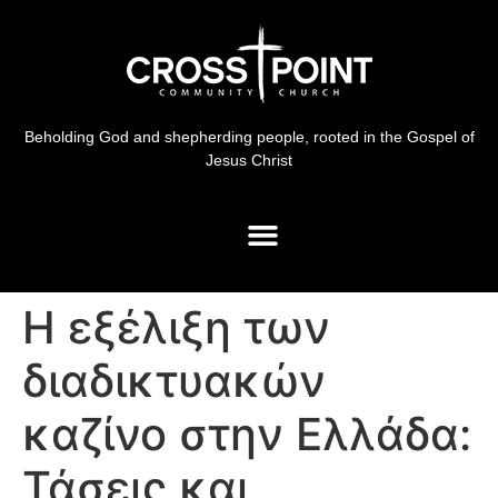
Beholding God and shepherding people, rooted in the Gospel of
Jesus Christ
Η εξέλιξη των
διαδικτυακών
καζίνο στην Ελλάδα:
Τάσεις και