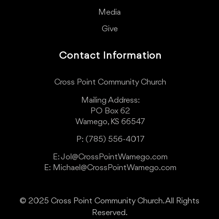
Media
Give
Contact Information
Cross Point Community Church
Mailing Address:
PO Box 62
Wamego, KS 66547
P: (785) 556-4017
E: Jol@CrossPointWamego.com
E: Michael@CrossPointWamego.com
© 2025 Cross Point Community Church. All Rights
Reserved.