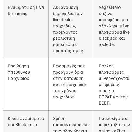
Ενσωμάτωση Live
Αυξανόμενη
VegasHero
Streaming
δημοφιλία των
καζίνο
live dealer
προσφέρει μια
παιχνιδιών,
ολοκληρωμένη
παρέχοντας
πλατφόρμα live
ρεαλιστική
blackjack και
εμπειρία σε
roulette.
προσιτές τιμές.
Προώθηση
Εφαρμογές που
Πολλές
Υπεύθυνου
προάγουν όρια
πλατφόρμες
Παιχνιδιού
στην κατάθεση
συνεργάζονται
και τη διαχείριση
με φορείς
του χρόνου
όπως το
παιχνιδιού.
ECPAT και την
ΕΕΕΠ.
Κρυπτονομίσματα
Χρήση
Παραδείγματα
και Blockchain
αποκεντρωμένων
περιλαμβάνουν
τεχνολογιών για
online καζίνο