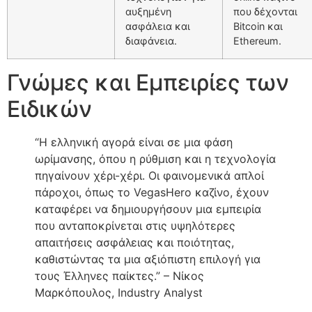
αυξημένη
που δέχονται
ασφάλεια και
Bitcoin και
διαφάνεια.
Ethereum.
Γνώμες και Εμπειρίες των
Ειδικών
“Η ελληνική αγορά είναι σε μια φάση
ωρίμανσης, όπου η ρύθμιση και η τεχνολογία
πηγαίνουν χέρι-χέρι. Οι φαινομενικά απλοί
πάροχοι, όπως το VegasHero καζίνο, έχουν
καταφέρει να δημιουργήσουν μια εμπειρία
που ανταποκρίνεται στις υψηλότερες
απαιτήσεις ασφάλειας και ποιότητας,
καθιστώντας τα μια αξιόπιστη επιλογή για
τους Έλληνες παίκτες.” – Νίκος
Μαρκόπουλος, Industry Analyst