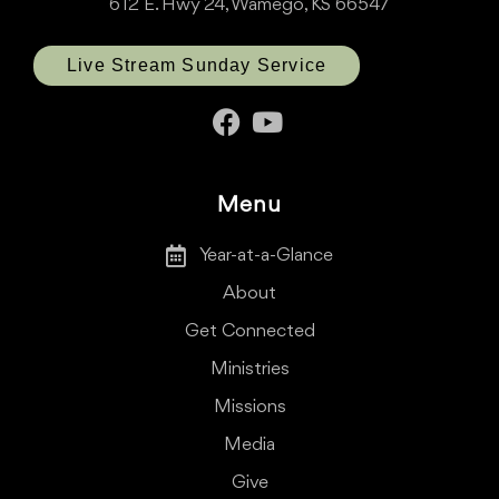
612 E. Hwy 24, Wamego, KS 66547
Live Stream Sunday Service
Menu
Year-at-a-Glance
About
Get Connected
Ministries
Missions
Media
Give