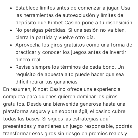
Establece límites antes de comenzar a jugar. Usa
las herramientas de autoexclusión y límites de
depósito que Kinbet Casino pone a tu disposición.
No persigas pérdidas. Si una sesión no va bien,
cierra la partida y vuelve otro día.
Aprovecha los giros gratuitos como una forma de
practicar y conocer los juegos antes de invertir
dinero real.
Revisa siempre los términos de cada bono. Un
requisito de apuesta alto puede hacer que sea
difícil retirar tus ganancias.
En resumen, Kinbet Casino ofrece una experiencia
completa para quienes quieren dominar los giros
gratuitos. Desde una bienvenida generosa hasta una
plataforma segura y un soporte ágil, el casino cubre
todas las bases. Si sigues las estrategias aquí
presentadas y mantienes un juego responsable, podrás
transformar esos giros sin riesgo en premios reales y