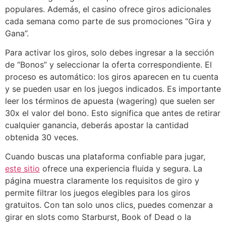
populares. Además, el casino ofrece giros adicionales
cada semana como parte de sus promociones “Gira y
Gana”.
Para activar los giros, solo debes ingresar a la sección
de “Bonos” y seleccionar la oferta correspondiente. El
proceso es automático: los giros aparecen en tu cuenta
y se pueden usar en los juegos indicados. Es importante
leer los términos de apuesta (wagering) que suelen ser
30x el valor del bono. Esto significa que antes de retirar
cualquier ganancia, deberás apostar la cantidad
obtenida 30 veces.
Cuando buscas una plataforma confiable para jugar,
este sitio
ofrece una experiencia fluida y segura. La
página muestra claramente los requisitos de giro y
permite filtrar los juegos elegibles para los giros
gratuitos. Con tan solo unos clics, puedes comenzar a
girar en slots como Starburst, Book of Dead o la