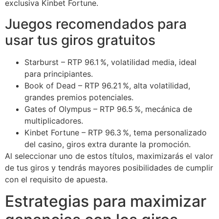
exclusiva Kinbet Fortune.
Juegos recomendados para
usar tus giros gratuitos
Starburst – RTP 96.1 %, volatilidad media, ideal
para principiantes.
Book of Dead – RTP 96.21 %, alta volatilidad,
grandes premios potenciales.
Gates of Olympus – RTP 96.5 %, mecánica de
multiplicadores.
Kinbet Fortune – RTP 96.3 %, tema personalizado
del casino, giros extra durante la promoción.
Al seleccionar uno de estos títulos, maximizarás el valor
de tus giros y tendrás mayores posibilidades de cumplir
con el requisito de apuesta.
Estrategias para maximizar