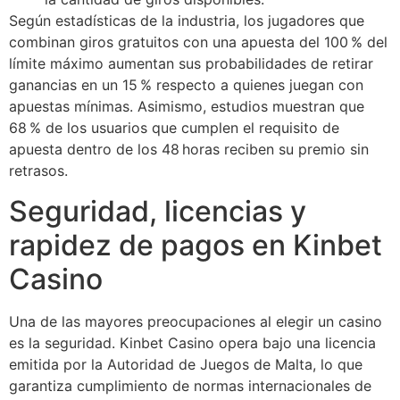
Según estadísticas de la industria, los jugadores que
combinan giros gratuitos con una apuesta del 100 % del
límite máximo aumentan sus probabilidades de retirar
ganancias en un 15 % respecto a quienes juegan con
apuestas mínimas. Asimismo, estudios muestran que
68 % de los usuarios que cumplen el requisito de
apuesta dentro de los 48 horas reciben su premio sin
retrasos.
Seguridad, licencias y
rapidez de pagos en Kinbet
Casino
Una de las mayores preocupaciones al elegir un casino
es la seguridad. Kinbet Casino opera bajo una licencia
emitida por la Autoridad de Juegos de Malta, lo que
garantiza cumplimiento de normas internacionales de