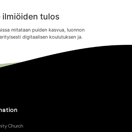
ilmiöiden tulos
ksissa mitataan puiden kasvua, luonnon
ityisesti digitaalisen koulutuksen ja.
mation
ity Church