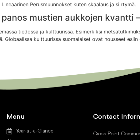
Lineaarinen Perusmuunnokset kuten skaalaus ja siirtymä.
anos mustien aukkojen kvantti – 
semassa tiedossa ja kulttuurissa. Esimerkiksi metsätutkimu
Globaalissa kulttuurissa suomalaiset ovat nousseet esiin er
Menu
Contact Infor
Year-at-a-Glance
Cross Point Commun