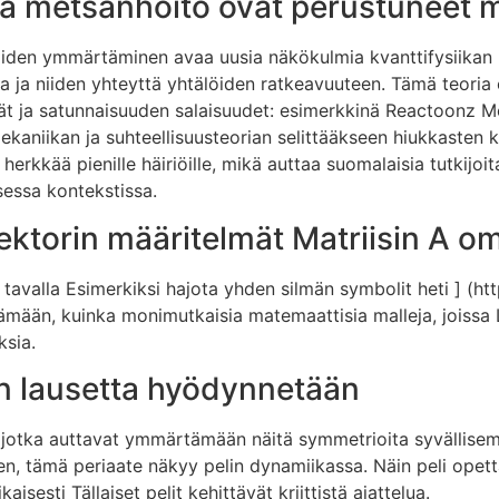
a metsänhoito ovat perustuneet m
en ymmärtäminen avaa uusia näkökulmia kvanttifysiikan ilm
a ja niiden yhteyttä yhtälöiden ratkeavuuteen. Tämä teoria
t ja satunnaisuuden salaisuudet: esimerkkinä Reactoonz Mo
ekaniikan ja suhteellisuusteorian selittääkseen hiukkasten
 herkkää pienille häiriöille, mikä auttaa suomalaisia tutkijo
essa kontekstissa.
ktorin määritelmät Matriisin A o
 tavalla Esimerkiksi hajota yhden silmän symbolit heti ] (htt
rtämään, kuinka monimutkaisia matemaattisia malleja, jois
ksia.
in lausetta hyödynnetään
sa, jotka auttavat ymmärtämään näitä symmetrioita syvällis
n, tämä periaate näkyy pelin dynamiikassa. Näin peli opett
isesti Tällaiset pelit kehittävät kriittistä ajattelua.