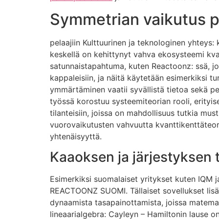
Symmetrian vaikutus p
pelaajiin Kulttuurinen ja teknologinen yhteys:
keskellä on kehittynyt vahva ekosysteemi kvan
satunnaistapahtuma, kuten Reactoonz: ssä, jo
kappaleisiin, ja näitä käytetään esimerkiksi tu
ymmärtäminen vaatii syvällistä tietoa sekä pe
työssä korostuu systeemiteorian rooli, erityise
tilanteisiin, joissa on mahdollisuus tutkia m
vuorovaikutusten vahvuutta kvanttikenttäteor
yhtenäisyyttä.
Kaaoksen ja järjestyksen 
Esimerkiksi suomalaiset yritykset kuten IQM 
REACTOONZ SUOMI. Tällaiset sovellukset lisä
dynaamista tasapainottamista, joissa matemaa
lineaarialgebra: Cayleyn – Hamiltonin lause 