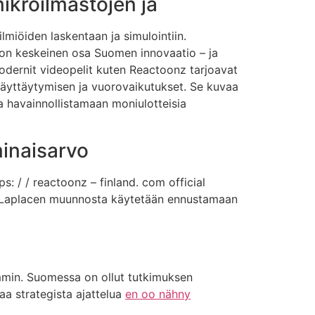
ikroilmastojen ja
iöiden laskentaan ja simulointiin.
 on keskeinen osa Suomen innovaatio – ja
dernit videopelit kuten Reactoonz tarjoavat
 käyttäytymisen ja vuorovaikutukset. Se kuvaa
ita havainnollistamaan moniulotteisia
minaisarvo
ps: / / reactoonz – finland. com official
sa Laplacen muunnosta käytetään ennustamaan
emmin. Suomessa on ollut tutkimuksen
aa strategista ajattelua
en oo nähny