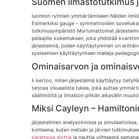
Suomen ilmastotutkimus j
luonnon rytmien ymmärtämiseen Näiden ilmiöid
Esimerkiksi gauge – symmetrioiden sovelluksi
tutkimusympäristö Murtumattomat järjestelmä
pelaajille kokemuksen, joka yhdistää kvanttim
järjestelmiä, joiden käyttäytyminen on erittäin
systeemien käyttäytymisen malleja pedagogis
Ominaisarvon ja ominaisve
λ kertoo, miten järjestelmä käyttäytyy tietyllä
tarjoaa visuaalista tukea, joka auttaa ymmä
sääilmiöitä ja ilmaston pitkän aikavälin muuto
Miksi Cayleyn – Hamilton
järjestelmien analysoinnissa ja simulaatiois
kohteena, kuten metsän ja järvien tutkimuksee
parempaa slottia
ja nauttia viihteestä samanaika