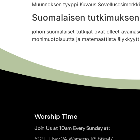
Muunnoksen tyyppi Kuvaus Sovellusesimerkki 
Suomalaisen tutkimuksen p
johon suomalaiset tutkijat ovat olleet avaina
monimuotoisuutta ja matemaattista älykkyyttä. 
Worship Time
Join Us at 10am Every Sunday at:
612 E. Hwy 24, Wamego, KS 66547