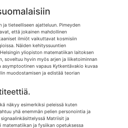
suomalaisiin
 ja tieteelliseen ajatteluun. Pimeyden
avat, että jokainen mahdollinen
aniset ilmiöt vaikuttavat kosmisiin
ogioissa. Näiden kehityssuuntien
 Helsingin yliopiston matematiikan laitoksen
in, soveltuu hyvin myös arjen ja liiketoiminnan
, ja asymptootinen vapaus Kytkentävakio kuvaa
lin muodostamisen ja edistää teorian
teettiä.
kä näkyy esimerkiksi peleissä kuten
pahtuu yhä enemmän pelien personointia ja
gnaalinkäsittelyssä Matriisit ja
i matematiikan ja fysiikan opetuksessa