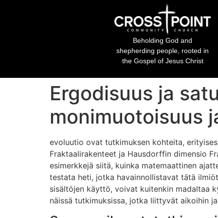
Beholding God and
shepherding people, rooted in
the Gospel of Jesus Christ
Ergodisuus ja sa
monimuotoisuus j
evoluutio ovat tutkimuksen kohteita, erityise
Fraktaalirakenteet ja Hausdorffin dimensio Fr
esimerkkejä siitä, kuinka matemaattinen ajatt
testata heti, jotka havainnollistavat tätä ilm
sisältöjen käyttö, voivat kuitenkin madaltaa
näissä tutkimuksissa, jotka liittyvät aikoihin 