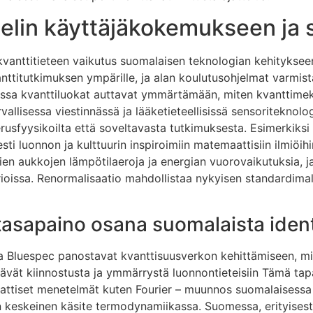
elin käyttäjäkokemukseen ja 
 kvanttitieteen vaikutus suomalaisen teknologian kehitykseen
ttitutkimuksen ympärille, ja alan koulutusohjelmat varmist
ssa kvanttiluokat auttavat ymmärtämään, miten kvanttimeka
rvallisessa viestinnässä ja lääketieteellisissä sensoriteknol
rusfyysikoilta että soveltavasta tutkimuksesta. Esimerkiksi
sti luonnon ja kulttuurin inspiroimiin matemaattisiin ilmiöih
ustien aukkojen lämpötilaeroja ja energian vuorovaikutuksia
ioissa. Renormalisaatio mahdollistaa nykyisen standardimal
tasapaino osana suomalaista identi
ja Bluespec panostavat kvanttisuusverkon kehittämiseen, mi
ävät kiinnostusta ja ymmärrystä luonnontieteisiin Tämä ta
ttiset menetelmät kuten Fourier – muunnos suomalaisessa si
on keskeinen käsite termodynamiikassa. Suomessa, erityisest