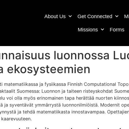
About Us
Get Connected
Mi
Missions
Forms
tunnaisuus luonnossa L
a ekosysteemien
sti matematiikassa ja fysiikassa Finnish Computational Topo
aktaalit Suomessa: Luonnon ja taiteen risteyskohdat Suomess
elu voi olla myös erinomainen tapa herättää nuorten kiinnos
iötä ja syventävät ymmärrystä luonnonilmiöistä. Modernit opet
 kynnystä ja tehdä matematiikasta innostavampaa. Opettajien
ja kaarevuuteen.