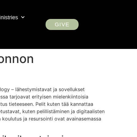
nistries
GIVE
uonnon
logy – lähestymistavat ja sovellukset
a tarjoavat erityisen mielenkiintoisia
tus tieteeseen. Pelit kuten tää kannattaa
ustavat, kuten pelillistäminen ja digitaalisten
 koulutus ja resursointi ovat avainasemassa