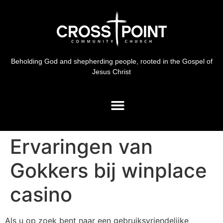
Beholding God and shepherding people, rooted in the Gospel of
Jesus Christ
Ervaringen van
Gokkers bij winplace
casino
Als u op zoek bent naar een gebruiksvriendelijke