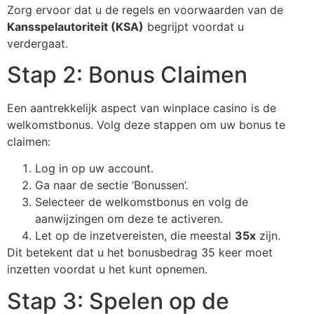
Zorg ervoor dat u de regels en voorwaarden van de
Kansspelautoriteit (KSA)
begrijpt voordat u
verdergaat.
Stap 2: Bonus Claimen
Een aantrekkelijk aspect van winplace casino is de
welkomstbonus. Volg deze stappen om uw bonus te
claimen:
Log in op uw account.
Ga naar de sectie ‘Bonussen’.
Selecteer de welkomstbonus en volg de
aanwijzingen om deze te activeren.
Let op de inzetvereisten, die meestal
35x
zijn.
Dit betekent dat u het bonusbedrag 35 keer moet
inzetten voordat u het kunt opnemen.
Stap 3: Spelen op de