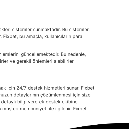
cekleri sistemler sunmaktadır. Bu sistemler,
r. Fixbet, bu amaçla, kullanıcıların para
önlemlerini güncellemektedir. Bu nedenle,
ler ve gerekli önlemleri alabilirler.
ak için 24/7 destek hizmetleri sunar. Fixbet
unuzun detaylarının çözümlenmesi için size
 detaylı bilgi vererek destek ekibine
 müşteri memnuniyeti ile ilgilenir. Fixbet