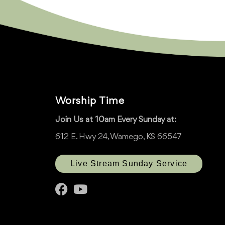
Worship Time
Join Us at 10am Every Sunday at:
612 E. Hwy 24, Wamego, KS 66547
Live Stream Sunday Service