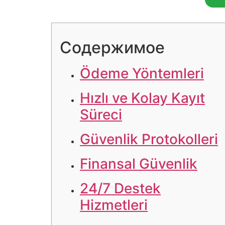
Содержимое
Ödeme Yöntemleri
Hızlı ve Kolay Kayıt
Süreci
Güvenlik Protokolleri
Finansal Güvenlik
24/7 Destek
Hizmetleri