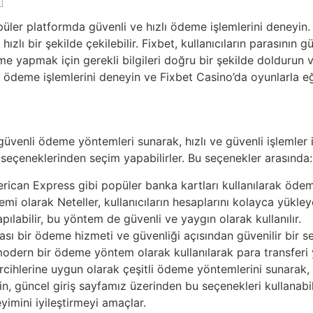
üler platformda güvenli ve hızlı ödeme işlemlerini deneyin. F
hızlı bir şekilde çekilebilir. Fixbet, kullanıcıların parasının
deme yapmak için gerekli bilgileri doğru bir şekilde doldurun
lı ödeme işlemlerini deneyin ve Fixbet Casino’da oyunlarla eğ
 güvenli ödeme yöntemleri sunarak, hızlı ve güvenli işlemler i
 seçeneklerinden seçim yapabilirler. Bu seçenekler arasında:
ican Express gibi popüler banka kartları kullanılarak ödeme
mi olarak Neteller, kullanıcıların hesaplarını kolayca yükley
ılabilir, bu yöntem de güvenli ve yaygın olarak kullanılır.
sı bir ödeme hizmeti ve güvenliği açısından güvenilir bir se
 modern bir ödeme yöntem olarak kullanılarak para transferi y
 tercihlerine uygun olarak çeşitli ödeme yöntemlerini sunara
çin, güncel giriş sayfamız üzerinden bu seçenekleri kullanabil
yimini iyileştirmeyi amaçlar.