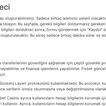
eci
p oluşturabilirsiniz. Sadece birkaç adımınız yeterli olacaktır
tıklayın. Bu sayfada, gerekli bilgileri doldurmanız gereken 
Bu bilgileri dolduktan sonra, formu göndermek için “Kaydol” bu
 oluşturulacaktır. Bu süreç sadece birkaç dakika sürer ve s
ra transferlerinin güvenliğini sağlamak için çeşitli güvenlik 
ayabilirler ve finansal işlemlerini yapabilirler. Fixbet günce
yor.
 Sockets Layer) protokolünü kullanmaktadır. Bu protokol, kulla
lece verilerin izinsiz okunmasına veya değiştirilmesine olana
et Casino ayrıca kullanıcıların hesap bilgilerini korumak için ç
 kullanılır. Ayrıca, kullanıcıların hesap bilgilerini korumak