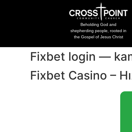
Beholding God and
shepherding people, rooted in
the Gospel of Jesus Christ
Fixbet login — k
Fixbet Casino – H