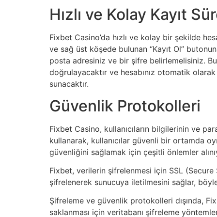
Hızlı ve Kolay Kayıt Sür
Fixbet Casino’da hızlı ve kolay bir şekilde hesa
ve sağ üst köşede bulunan “Kayıt Ol” butonuna 
posta adresiniz ve bir şifre belirlemelisiniz. 
doğrulayacaktır ve hesabınız otomatik olarak
sunacaktır.
Güvenlik Protokolleri
Fixbet Casino, kullanıcıların bilgilerinin ve pa
kullanarak, kullanıcılar güvenli bir ortamda oyn
güvenliğini sağlamak için çeşitli önlemler alını
Fixbet, verilerin şifrelenmesi için SSL (Secure
şifrelenerek sunucuya iletilmesini sağlar, böy
Şifreleme ve güvenlik protokolleri dışında, Fixb
saklanması için veritabanı şifreleme yöntemleri