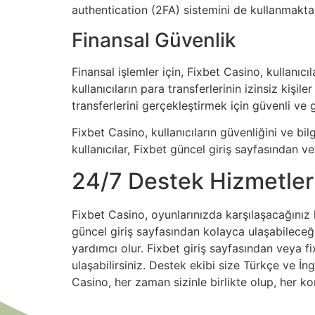
authentication (2FA) sistemini de kullanmaktad
Finansal Güvenlik
Finansal işlemler için, Fixbet Casino, kullanıcı
kullanıcıların para transferlerinin izinsiz kişil
transferlerini gerçekleştirmek için güvenli ve 
Fixbet Casino, kullanıcıların güvenliğini ve bi
kullanıcılar, Fixbet güncel giriş sayfasından ve
24/7 Destek Hizmetler
Fixbet Casino, oyunlarınızda karşılaşacağınız 
güncel giriş sayfasından kolayca ulaşabileceğ
yardımcı olur. Fixbet giriş sayfasından veya f
ulaşabilirsiniz. Destek ekibi size Türkçe ve İn
Casino, her zaman sizinle birlikte olup, her 