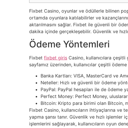
Fixbet Casino, oyunlar ve ödüllerle bilinen pop
ortamda oyunlara katılabilirler ve kazançlarını 
aktarılmasını sağlar. Fixbet ile güvenli bir ö
dakika içinde gerçekleşebilir. Güvenlik ve hız
Ödeme Yöntemleri
Fixbet
fixbet giris
Casino, kullanıcılara çeşitli
sayfamız üzerinden, kullanıcılar çeşitli ödeme
Banka Kartları: VISA, MasterCard ve Amer
Neteller: Hızlı ve güvenli bir ödeme yönte
PayPal: PayPal hesapları ile de ödeme yap
Perfect Money: Perfect Money, uluslarara
Bitcoin: Kripto para birimi olan Bitcoin,
Fixbet Casino, kullanıcıların ihtiyaçlarına ve
yapma şansı tanır. Güvenlik ve hızlı işlemler i
işlemlerini sağlayarak, kullanıcıların oyun dene